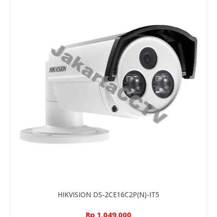
HIKVISION DS-2CE16C2P(N)-IT5
Rp 1.049.000