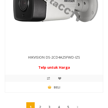
HIKVISION DS-2CD4A25FWD-IZS
Telp untuk Harga
BELI
1
2
3
4
5