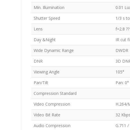
Min. Illumination
0.01 Lu
Shutter Speed
1/3 s t
Lens
f=2.8 ??
Day &Night
IR cut f
Wide Dynamic Range
DWDR
DNR
3D DN
Viewing Angle
105°
Pan/Tilt
Pan: 0° 
Compression Standard
Video Compression
H.264/
Video Bit Rate
32 Kbp
Audio Compression
G.711 /