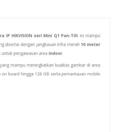
a IP HIKVISION
seri
Mini
Q1 Pan-Tilt
ini mampu
g disertai dengan jangkauan infra merah
10 meter
ok untuk pengawasan area
indoor
.
), yang mampu meningkatkan kualitas gambar di area
an on board hingga 128 GB serta pemantauan mobile