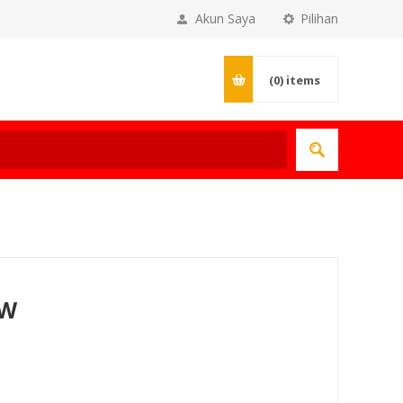
Akun Saya
Pilihan
(0)
items
IW