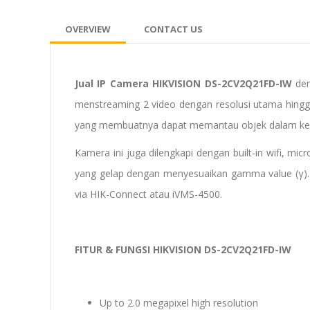
OVERVIEW
CONTACT US
Jual IP Camera HIKVISION DS-2CV2Q21FD-IW
de
menstreaming 2 video dengan resolusi utama hing
yang membuatnya dapat memantau objek dalam kead
Kamera ini juga dilengkapi dengan built-in wifi, 
yang gelap dengan menyesuaikan gamma value (γ). 
via HIK-Connect atau iVMS-4500.
FITUR & FUNGSI HIKVISION DS-2CV2Q21FD-IW
Up to 2.0 megapixel high resolution