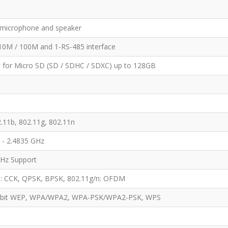
n microphone and speaker
10M / 100M and 1-RS-485 interface
 for Micro SD (SD / SDHC / SDXC) up to 128GB
.11b, 802.11g, 802.11n
 - 2.4835 GHz
Hz Support
b: CCK, QPSK, BPSK, 802.11g/n: OFDM
-bit WEP, WPA/WPA2, WPA-PSK/WPA2-PSK, WPS