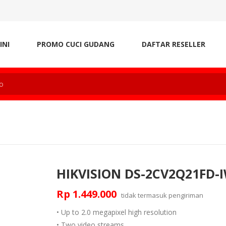
INI
PROMO CUCI GUDANG
DAFTAR RESELLER
HIKVISION DS-2CV2Q21FD-
Rp 1.449.000
tidak termasuk
pengiriman
• Up to 2.0 megapixel high resolution
• Two video streams