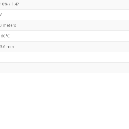
10% / 1.4?
W
0 meters
 60°C
13.6 mm