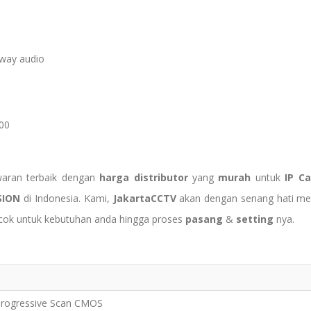
-way audio
500
aran terbaik dengan
harga distributor
yang
murah
untuk
IP C
ISION
di Indonesia. Kami,
JakartaCCTV
akan dengan senang hati m
ocok untuk kebutuhan anda hingga proses
pasang
&
setting
nya.
 Progressive Scan CMOS