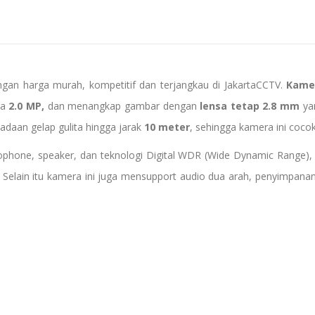
ngan harga murah, kompetitif dan terjangkau di JakartaCCTV.
Kamer
ga
2.0 MP,
dan menangkap gambar dengan
lensa tetap 2.8 mm
yan
aan gelap gulita hingga jarak
10 meter
, sehingga kamera ini coc
microphone, speaker, dan teknologi Digital WDR (Wide Dynamic Range
Selain itu kamera ini juga mensupport audio dua arah, penyimpan