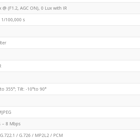
x @ (F1.2, AGC ON), 0 Lux with IR
o 1/100,000 s
ilter
R
to 355°; Tilt: -10°to 90°
MJPEG
s – 8 Mbps
 G.722.1 / G.726 / MP2L2 / PCM