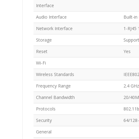
Interface
Audio Interface
Built-i
Network Interface
1-RJ45 
Storage
Support
Reset
Yes
Wi-Fi
Wireless Standards
IEEE802
Frequency Range
2.4 GHz
Channel Bandwidth
20/40M
Protocols
802.11
Security
64/128
General