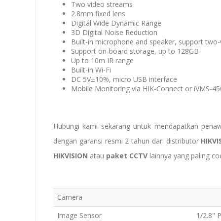
Two video streams
2.8mm fixed lens
Digital Wide Dynamic Range
3D Digital Noise Reduction
Built-in microphone and speaker, support two
Support on-board storage, up to 128GB
Up to 10m IR range
Built-in Wi-Fi
DC 5V±10%, micro USB interface
Mobile Monitoring via HIK-Connect or iVMS-4
Hubungi kami sekarang untuk mendapatkan penaw
dengan garansi resmi 2 tahun dari distributor
HIKV
HIKVISION
atau
paket CCTV
lainnya yang paling c
Camera
Image Sensor
1/2.8"