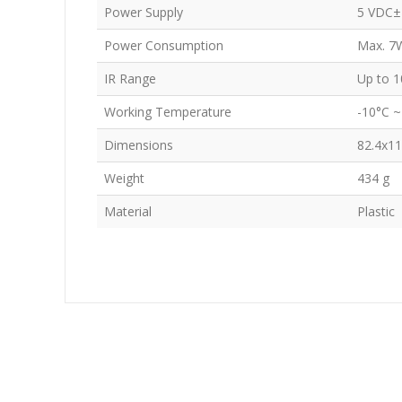
Power Supply
5 VDC±
Power Consumption
Max. 7
IR Range
Up to 1
Working Temperature
-10°C ~
Dimensions
82.4x1
Weight
434 g
Material
Plastic