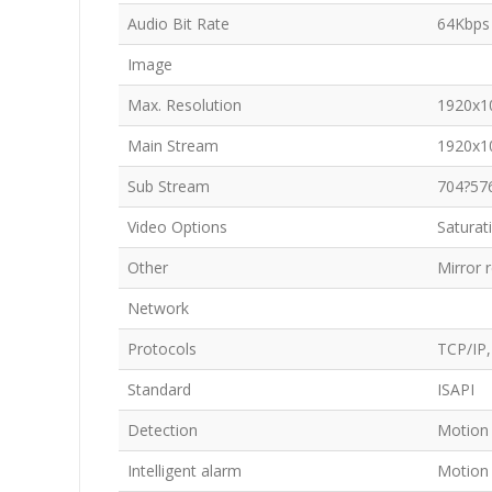
Audio Bit Rate
64Kbps 
Image
Max. Resolution
1920x1
Main Stream
1920x10
Sub Stream
704?576
Video Options
Saturat
Other
Mirror 
Network
Protocols
TCP/IP
Standard
ISAPI
Detection
Motion 
Intelligent alarm
Motion 