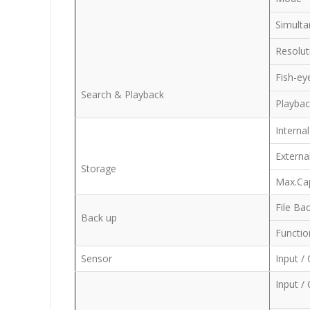
Simult
Resolu
Fish-e
Search & Playback
Playbac
Interna
Externa
Storage
Max.Ca
File Ba
Back up
Functi
Sensor
Input /
Input 