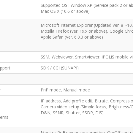
Supported OS : Window XP (Service pack 2 or abo
Mac OS X (10.6 or above)
Microsoft Internet Explorer (Updated Ver. 8 ~1
Mozilla Firefox (Ver. 19.x or above), Google Chr
Apple Safari (Ver. 6.0.3 or above)
SSM, Webviewer, SmartViewer, iPOLiS mobile v
pport
SDK / CGI (SUNAPI)
r
PnP mode, Manual mode
IP address, Add profile edit, Bitrate, Compres
Camera video setup (Simple focus, Brightness/Co
D&N, SSNR, Shutter, SSDR, DIS)
Items
Monitor PoE power consumption, On/Off contro