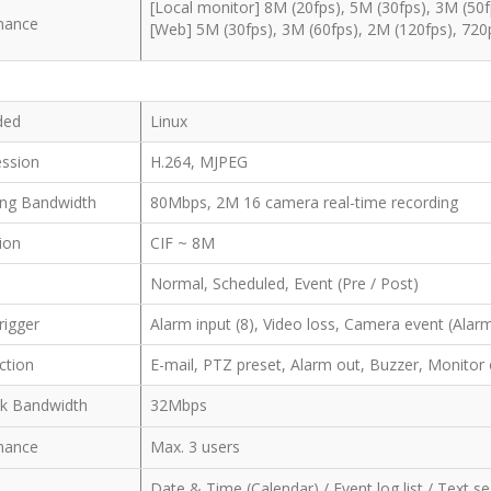
[Local monitor] 8M (20fps), 5M (30fps), 3M (50f
mance
[Web] 5M (30fps), 3M (60fps), 2M (120fps), 720
ded
Linux
ssion
H.264, MJPEG
ing Bandwidth
80Mbps, 2M 16 camera real-time recording
tion
CIF ~ 8M
Normal, Scheduled, Event (Pre / Post)
rigger
Alarm input (8), Video loss, Camera event (Alar
ction
E-mail, PTZ preset, Alarm out, Buzzer, Monitor
ck Bandwidth
32Mbps
mance
Max. 3 users
Date & Time (Calendar) / Event log list / Text 