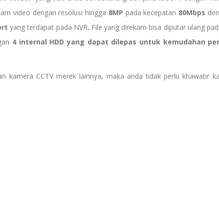
am video dengan resolusi hingga
8MP
pada kecepatan
80Mbps
den
ort
yang terdapat pada NVR
.
File yang direkam bisa diputar ulang pa
ngan
4 internal HDD yang dapat dilepas untuk kemudahan 
an kamera CCTV merek lainnya, maka anda tidak perlu khawatir k