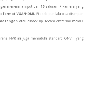
gan menerima input dari
16
saluran IP kamera yang
da
format
VGA/HDMI.
File tsb pun lalu bisa disimpan
pemasangan
atau diback up secara eksternal melalui
arena NVR ini juga mematuhi standard ONVIF yang