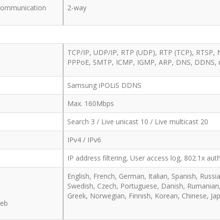
Communication
2-way
TCP/IP, UDP/IP, RTP (UDP), RTP (TCP), RTSP, N
PPPoE, SMTP, ICMP, IGMP, ARP, DNS, DDNS, u
Samsung iPOLiS DDNS
Max. 160Mbps
Search 3 / Live unicast 10 / Live multicast 20
IPv4 / IPv6
IP address filtering, User access log, 802.1x au
English, French, German, Italian, Spanish, Russia
Swedish, Czech, Portuguese, Danish, Rumanian, 
Greek, Norwegian, Finnish, Korean, Chinese, Ja
Web