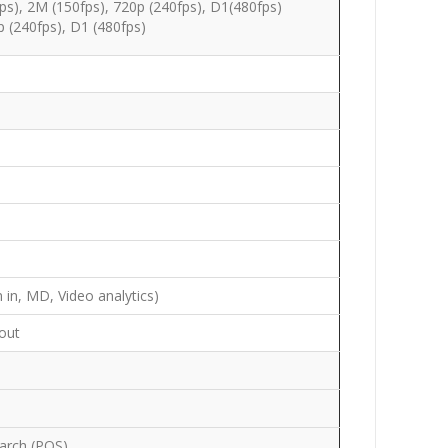
ps), 2M (150fps), 720p (240fps), D1(480fps)
p (240fps), D1 (480fps)
m in, MD, Video analytics)
 out
search (POS)