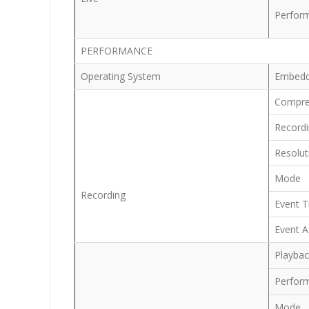
Perfor
PERFORMANCE
Operating System
Embed
Compre
Record
Resolu
Mode
Recording
Event T
Event A
Playba
Perfor
Mode