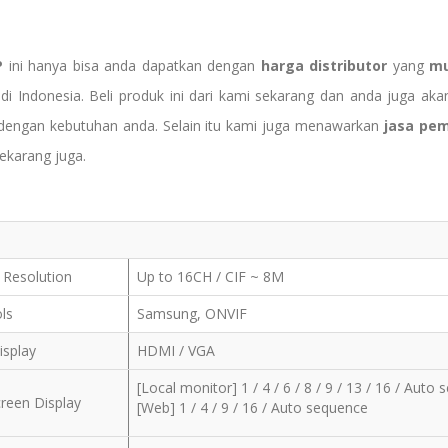
P
ini hanya bisa anda dapatkan dengan
harga
distributor
yang
mu
N
di Indonesia. Beli produk ini dari kami sekarang dan anda juga 
dengan kebutuhan anda. Selain itu kami juga menawarkan
jasa pe
sekarang juga.
/ Resolution
Up to 16CH / CIF ~ 8M
ols
Samsung, ONVIF
isplay
HDMI / VGA
[Local monitor] 1 / 4 / 6 / 8 / 9 / 13 / 16 / Auto
creen Display
[Web] 1 / 4 / 9 / 16 / Auto sequence