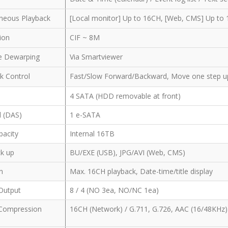
aneous Playback
[Local monitor] Up to 16CH, [Web, CMS] Up to
tion
CIF ~ 8M
ye Dewarping
Via Smartviewer
k Control
Fast/Slow Forward/Backward, Move one step 
l
4 SATA (HDD removable at front)
l (DAS)
1 e-SATA
pacity
Internal 16TB
ck up
BU/EXE (USB), JPG/AVI (Web, CMS)
on
Max. 16CH playback, Date-time/title display
 Output
8 / 4 (NO 3ea, NO/NC 1ea)
/ Compression
16CH (Network) / G.711, G.726, AAC (16/48KHz