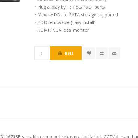
• Plug & play by 16 PoE/PoE+ ports
• Max. 4HDDs, e-SATA storage supported
• HDD removable (Easy install)
• HDMI / VGA local monitor
RN-1673SP
yang bisa anda beli sekarang dari JakartaCCTV dengan ha