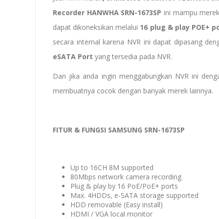
Recorder HANWHA SRN-1673SP
ini mampu merek
dapat dikoneksikan melalui
16
plug & play POE+ p
secara internal karena NVR ini dapat dipasang de
eSATA Port
yang tersedia pada NVR.
Dan jika anda ingin menggabungkan NVR ini deng
membuatnya cocok dengan banyak merek lainnya.
FITUR & FUNGSI SAMSUNG SRN-1673SP
Up to 16CH 8M supported
80Mbps network camera recording
Plug & play by 16 PoE/PoE+ ports
Max. 4HDDs, e-SATA storage supported
HDD removable (Easy install)
HDMI / VGA local monitor