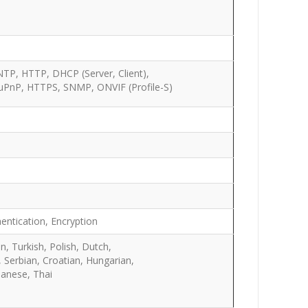
TP, HTTP, DHCP (Server, Client),
PnP, HTTPS, SNMP, ONVIF (Profile-S)
thentication, Encryption
n, Turkish, Polish, Dutch,
Serbian, Croatian, Hungarian,
panese, Thai