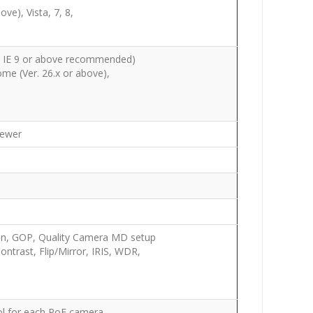
ve), Vista, 7, 8,
0, IE 9 or above recommended)
ome (Ver. 26.x or above),
iewer
sion, GOP, Quality Camera MD setup
ntrast, Flip/Mirror, IRIS, WDR,
l for each PoE camera