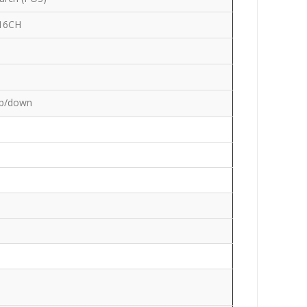
 16CH
up/down
)