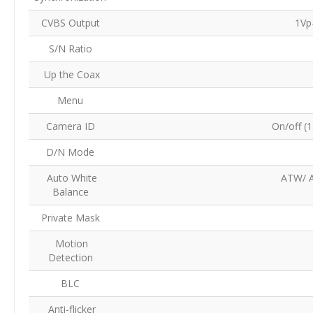
CVBS Output
1Vp
S/N Ratio
Up the Coax
Menu
Camera ID
On/off (
D/N Mode
Auto White
ATW/ A
Balance
Private Mask
Motion
Detection
BLC
Anti-flicker