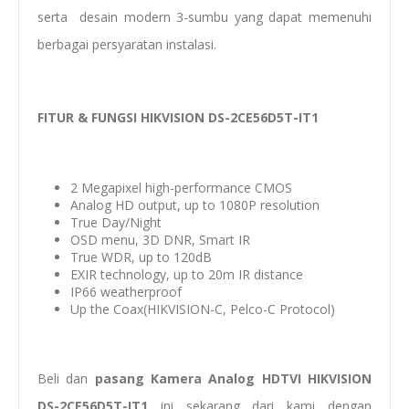
serta desain modern 3-sumbu yang dapat memenuhi
berbagai persyaratan instalasi.
FITUR & FUNGSI HIKVISION DS-2CE56D5T-IT1
2 Megapixel high-performance CMOS
Analog HD output, up to 1080P resolution
True Day/Night
OSD menu, 3D DNR, Smart IR
True WDR, up to 120dB
EXIR technology, up to 20m IR distance
IP66 weatherproof
Up the Coax(HIKVISION-C, Pelco-C Protocol)
Beli dan
pasang
Kamera Analog HDTVI HIKVISION
DS-2CE56D5T-IT1
ini sekarang dari kami dengan