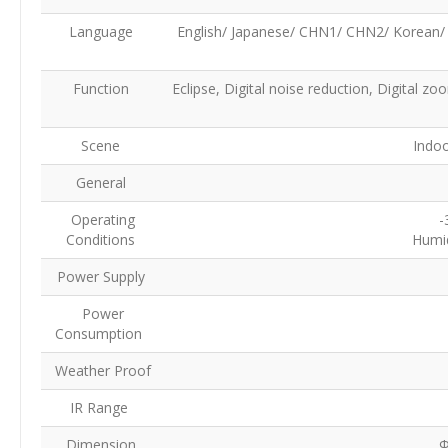
Language
English/ Japanese/ CHN1/ CHN2/ Korean/ G
Function
Eclipse, Digital noise reduction, Digital z
Scene
Indo
General
Operating
-
Conditions
Humid
Power Supply
Power
Consumption
Weather Proof
IR Range
Dimension
Φ