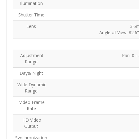
Illumination
Shutter Time
Lens
3.6
Angle of View: 82.
Adjustment
Pan: 0 - 
Range
Day& Night
Wide Dynamic
Range
Video Frame
Rate
HD Video
Output
Synchronization