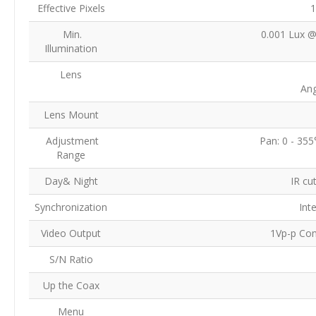
Effective Pixels
1
Min.
0.001 Lux @
Illumination
Lens
Ang
Lens Mount
Adjustment
Pan: 0 - 355°
Range
Day& Night
IR cu
Synchronization
Int
Video Output
1Vp-p Co
S/N Ratio
Up the Coax
Menu