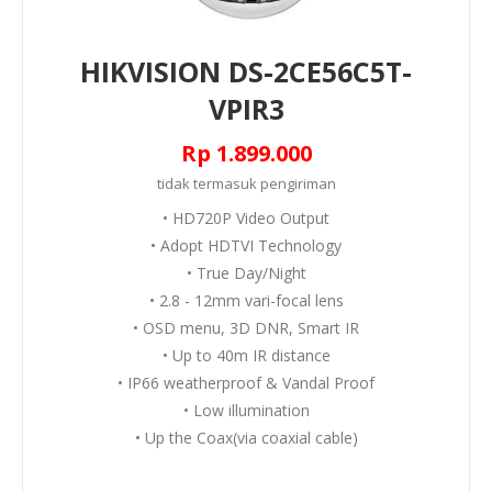
HIKVISION DS-2CE56C5T-
VPIR3
Rp 1.899.000
tidak termasuk
pengiriman
• HD720P Video Output
• Adopt HDTVI Technology
• True Day/Night
• 2.8 - 12mm vari-focal lens
• OSD menu, 3D DNR, Smart IR
• Up to 40m IR distance
• IP66 weatherproof & Vandal Proof
• Low illumination
• Up the Coax(via coaxial cable)