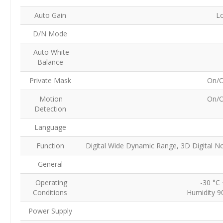
Auto Gain
L
D/N Mode
Auto White
Balance
Private Mask
On/O
Motion
On/O
Detection
Language
Function
Digital Wide Dynamic Range, 3D Digital No
General
Operating
-30 °C 
Conditions
Humidity 9
Power Supply