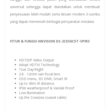
universal sehingga dapat diandalkan untuk membuat
penyesuaian lebih mudah serta desain modern 3-sumbu
yang dapat memenuhi berbagai persyaratan instalasi.
FITUR & FUNGSI HIKVISION DS-2CE56C5T-VPIR3
HD720P Video Output
Adopt HDTVI Technology
True Day/Night
2.8 - 12mm vari-focal lens
OSD menu, 3D DNR, Smart IR
Up to 40m IR distance
IP66 weatherproof & Vandal Proof
Low illumination
Up the Coax(via coaxial cable)