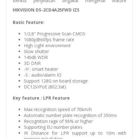
Berikut penjelasan singakat mengenai feature
HIKVISION DS-2CD4A25FWD IZS
Basic feature:
1/2.8" Progressive Scan CMOS
1080p@60fps frame rate
High Light environment
Slow shutter
140db WDR
3D DNR
-H : smart heater
-S : audio/alarm IO
Support 128G on board storage
DC12V/PoE (802.3at)
Key feature : LPR Feature
Max recognition speed of 70km/h
Automatic number plate recognition of 350ms
Recognition rage of 96% or higher
Supporting EU number plates
IR Distance for LPR support up to 10m with
propper installation