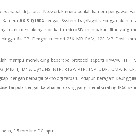
ersahabat di Jakarta. Network kamera adalah kamera pengawas yang
uh. Kamera
AXIS Q1604
dengan System Day/Night sehingga akan tet
ng telah mendukung slot kartu microSD merupakan fitur yang m
as hingga 64 GB. Dengan memori 256 MB RAM, 128 MB Flash kam
telah mampu mendukung beberapa protocol seperti IPv4/v6, HTTP,
3 (MIB-II), DNS, DynDNS, NTP, RTSP, RTP, TCP, UDP, IGMP, RTCP
engkapi dengan berbagai teknologi terbaru. Adapun beragam keunggu
 disertai pula dengan katahanan casing yang memiliki rating IP66 s
e in, 3.5 mm line DC input.