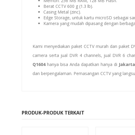
Memori: 256 MB RAM, 128 MB Flash.
Berat CCTV 600 g (1.3 lb).
Casing Metal (zinc).
Edge Storage, untuk kartu microSD sebagai sa
Kamera yang mudah dipasang dengan berbagai 
Kami menyediakan paket CCTV murah dan paket D
camera
serta
jual DVR 4 channels
, jual DVR 6 cha
Q1604
hanya bisa Anda dapatkan hanya di
Jakart
dan berpengalaman. Pemasangan CCTV yang langsung
PRODUK-PRODUK TERKAIT