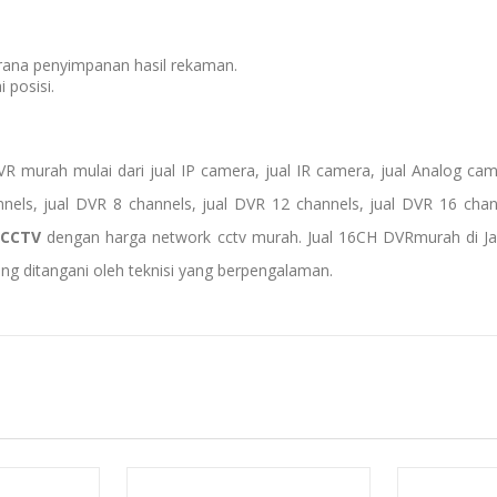
rana penyimpanan hasil rekaman.
posisi.
VR murah mulai dari
jual IP camera
,
jual IR camera
,
jual Analog ca
nnels, jual DVR
8 channels
, jual DVR 12 channels, jual DVR 16 cha
aCCTV
dengan harga network cctv murah.
Jual
16CH DVR
murah di Ja
 ditangani oleh teknisi yang berpengalaman.