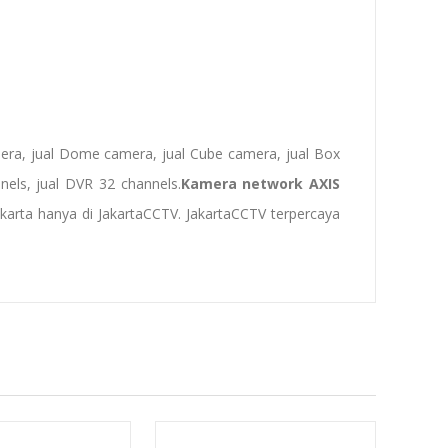
mera
,
jual Dome camera
,
jual Cube camera
,
jual Box
nnels,
jual DVR 32 channels
.
Kamera network AXIS
karta
hanya di JakartaCCTV. JakartaCCTV terpercaya