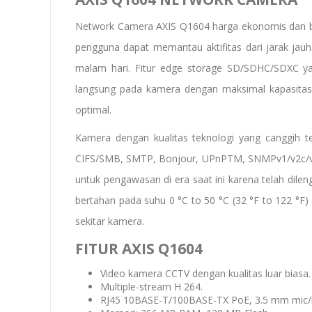
Network Camera AXIS Q1604
harga ekonomis dan b
pengguna dapat memantau aktifitas dari jarak ja
malam hari. Fitur edge storage SD/SDHC/SDXC ya
langsung pada kamera dengan maksimal kapasit
optimal.
Kamera dengan kualitas teknologi yang canggih 
CIFS/SMB, SMTP, Bonjour, UPnPTM, SNMPv1/v2c/v
untuk pengawasan di era saat ini karena telah dil
bertahan pada suhu 0 °C to 50 °C (32 °F to 122 °F)
sekitar kamera.
FITUR AXIS Q1604
Video kamera CCTV dengan kualitas luar biasa.
Multiple-stream H 264.
RJ45 10BASE-T/100BASE-TX PoE, 3.5 mm mic/lin