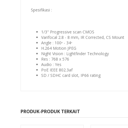
Spesifikasi :
1/3" Progressive scan CMOS
Varifocal 2.8 - 8 mm, IR Corrected, CS Mount
Angle : 100
- 34
o
o
H.264 Motion JPEG
Night Vision : Lightfinder Technology
Res : 768 x 576
Audio : Yes
PoE IEEE 802.3af
SD / SDHC card slot, IP66 rating
PRODUK-PRODUK TERKAIT