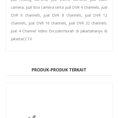
camera
,
jual Box camera
serta
jual
DVR
4 channels
, jual
DVR 6 channels, jual DVR
8 channels
, jual DVR 12
channels, jual DVR 16 channels,
jual
D
VR 32 channels
.
Jual
4
Channel Video Encoder
murah di Jakarta
hanya di
JakartaCCTV.
PRODUK-PRODUK TERKAIT