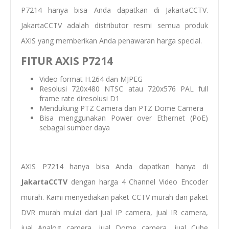
P7214 hanya bisa Anda dapatkan di JakartaCCTV.
JakartaCCTV adalah distributor resmi semua produk
AXIS yang memberikan Anda penawaran harga special.
FITUR AXIS P7214
Video format H.264 dan MJPEG
Resolusi 720x480 NTSC atau 720x576 PAL full
frame rate diresolusi D1
Mendukung PTZ Camera dan PTZ Dome Camera
Bisa menggunakan Power over Ethernet (PoE)
sebagai sumber daya
AXIS P7214 hanya bisa Anda dapatkan hanya di
JakartaCCTV
dengan
harga 4 Channel Video Encoder
murah
. Kami menyediakan
paket CCTV murah
dan
paket
DVR murah
mulai dari
jual IP camera
,
jual IR camera
,
jual Analog camera
,
jual Dome camera
,
jual Cube