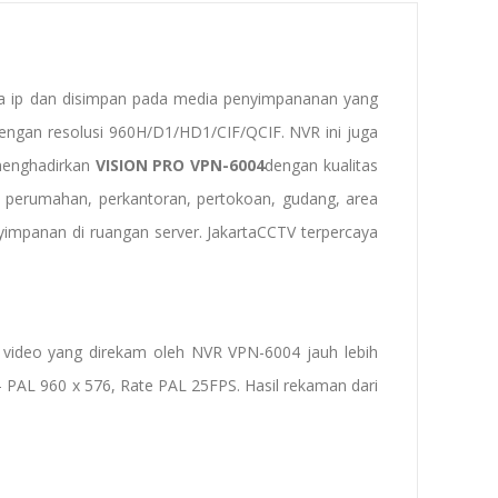
era ip dan disimpan pada media penyimpananan yang
ngan resolusi 960H/D1/HD1/CIF/QCIF. NVR ini juga
menghadirkan
VISION PRO VPN-6004
dengan kualitas
 perumahan, perkantoran, pertokoan, gudang, area
impanan di ruangan server. JakartaCCTV terpercaya
r video yang direkam oleh NVR VPN-6004 jauh lebih
 - PAL 960 x 576, Rate PAL 25FPS. Hasil rekaman dari