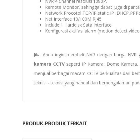
NVR 4 Channel resolusi 1080P.
Remote Monitor, sehingga dapat juga di pan
Network Procotol TCP/IP,static IP ,DHCP,PPP
Net Interface 10/100M RJ45.
Include 1 Harddisk Sata Interface.
Konfigurasi aktifasi alarm (motion detect,video 
Jika Anda ingin membeli NVR dengan harga NVR 
kamera CCTV
seperti IP Kamera, Dome Kamera, 
menjual berbagai macam CCTV berkualitas dari ber
teknisi - teknisi yang handal dan berpengalaman p
PRODUK-PRODUK TERKAIT