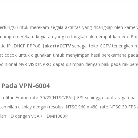
erfungsi untuk merekam segala aktifitas yang ditangkap oleh kam
mampu merekam kegiatan yang tertangkap oleh empat kamera IP de
atic IP ,DHCP,PPPoE.
JakartaCCTV
sebagai toko CCTV terlengkap 
t cocok untuk digunakan untuk menyimpan hasil perekamana pada
oporsional NVR VISIONPRO dapat disimpan dengan baik pada rak peny
S Pada
VPN-6004
leh fitur Frame rate 30/25(NTSC/PAL) F/S sehingga kualitas gamba
ng tampilan display dengan resolusi NTSC 960 x 480, rate NTSC 30 FPS
ilan HD dengan VGA / HDMI1080P.