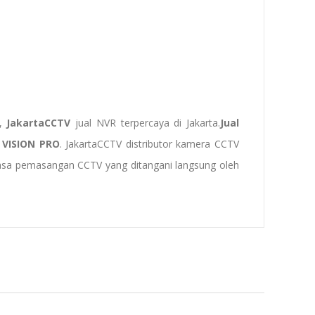
V,
JakartaCCTV
jual NVR terpercaya di Jakarta.
Jual
d
VISION PRO
.
JakartaCCTV
distributor kamera CCTV
jasa pemasangan CCTV yang ditangani langsung oleh