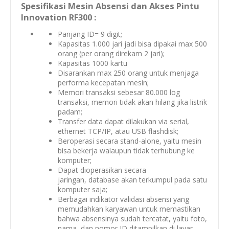
Spesifikasi Mesin Absensi dan Akses Pintu
Innovation RF300 :
Panjang ID= 9 digit;
Kapasitas 1.000 jari jadi bisa dipakai max 500
orang (per orang direkam 2 jari);
Kapasitas 1000 kartu
Disarankan max 250 orang untuk menjaga
performa kecepatan mesin;
Memori transaksi sebesar 80.000 log
transaksi, memori tidak akan hilang jika listrik
padam;
Transfer data dapat dilakukan via serial,
ethernet TCP/IP, atau USB flashdisk;
Beroperasi secara
stand-alone
, yaitu mesin
bisa bekerja walaupun tidak terhubung ke
komputer;
Dapat dioperasikan secara
jaringan,
database
akan terkumpul pada satu
komputer saja;
Berbagai indikator validasi absensi yang
memudahkan karyawan untuk memastikan
bahwa absensinya sudah tercatat, yaitu foto,
nama, dan nomor ID ditampilkan di layar