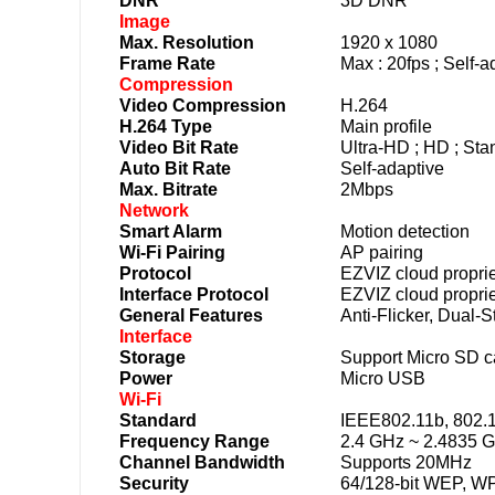
DNR
3D DNR
Image
Max. Resolution
1920 x 1080
Frame Rate
Max : 20fps ; Self-
Compression
Video Compression
H.264
H.264 Type
Main profile
Video Bit Rate
Ultra-HD ; HD ; Stan
Auto Bit Rate
Self-adaptive
Max. Bitrate
2Mbps
Network
Smart Alarm
Motion detection
Wi-Fi Pairing
AP pairing
Protocol
EZVIZ cloud proprie
Interface Protocol
EZVIZ cloud proprie
General Features
Anti-Flicker, Dual-
Interface
Storage
Support Micro SD c
Power
Micro USB
Wi-Fi
Standard
IEEE802.11b, 802.1
Frequency Range
2.4 GHz ~ 2.4835 
Channel Bandwidth
Supports 20MHz
Security
64/128-bit WEP,