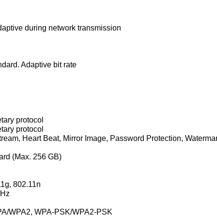
adaptive during network transmission
dard. Adaptive bit rate
tary protocol
tary protocol
Stream, Heart Beat, Mirror Image, Password Protection, Waterma
ard (Max. 256 GB)
1g, 802.11n
GHz
 WPA/WPA2, WPA-PSK/WPA2-PSK