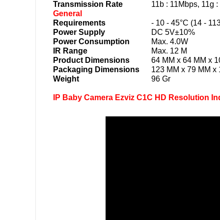
Transmission Rate
11b : 11Mbps, 11g 
General
Requirements
- 10 - 45°C (14 - 1
Power Supply
DC 5V±10%
Power Consumption
Max. 4.0W
IR Range
Max. 12 M
Product Dimensions
64 MM x 64 MM x 
Packaging Dimensions
123 MM x 79 MM x
Weight
96 Gr
IP Baby Camera Ezviz C1C HD Resolution Ind