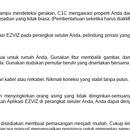
 Mampu mendeteksi gerakan, C1C mengawasi properti Anda da
adian yang tidak biasa. (Pemberitahuan seketika harus diakti
ikasi EZVIZ pada perangkat seluler Anda, pelindung privasi y
i untuk rumah Anda. Gunakan fitur membalik gambar, dan
da. Gunakan dudukan pemutar berulir yang disertakan bersa
kabel atau nirkabel. Nikmati koneksi yang stabil tanpa putus.
n menyingkirkan orang asing yang tidak diinginkan-semuan
n Aplikasi EZVIZ di perangkat seluler Anda, Anda dapat de
disediakan membuat pemasangan menjadi mudah. Cukup letakk
at secara manual menyesuaikan posisinya untuk memantau semua 