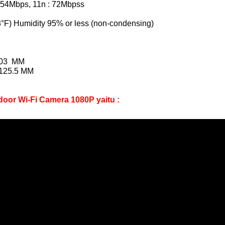
: 54Mbps, 11n : 72Mbpss
13°F) Humidity 95% or less (non-condensing)
103 MM
 125.5 MM
oor Wi-Fi Camera 1080P yaitu :