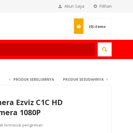
Akun Saya
Pilihan
(0)
items
PRODUK SEBELUMNYA
PRODUK SESUDAHNYA
era Ezviz C1C HD
amera 1080P
dak termasuk
pengiriman