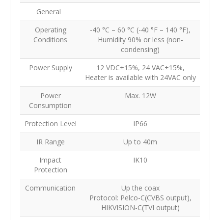
General
Operating
-40 °C – 60 °C (-40 °F – 140 °F),
Conditions
Humidity 90% or less (non-
condensing)
Power Supply
12 VDC±15%, 24 VAC±15%,
Heater is available with 24VAC only
Power
Max. 12W
Consumption
Protection Level
IP66
IR Range
Up to 40m
Impact
IK10
Protection
Communication
Up the coax
Protocol: Pelco-C(CVBS output),
HIKVISION-C(TVI output)