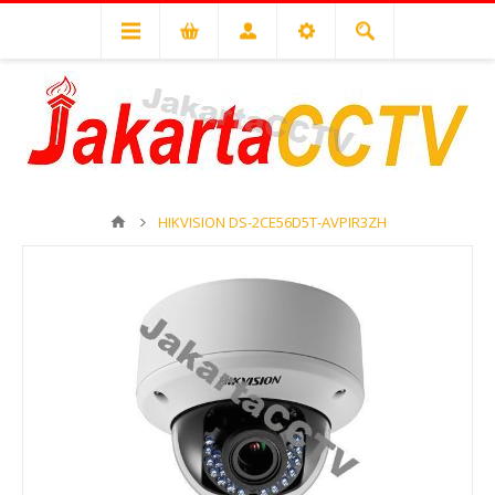
HIKVISION DS-2CE56D5T-AVPIR3ZH