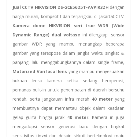
Jual CCTV HIKVISION DS-2CE56D5T-AVPIR3ZH
dengan
harga murah, kompetitif dan terjangkau di JakartaCCTV.
Kamera dome HIKVISION
seri
true WDR (Wide
Dynamic Range) dual voltase
ini dilengkapi sensor
gambar WDR yang mampu menangkap beberapa
gambar yang terexpose dalam jangka waktu singkat &
panjang, lalu menggabungkannya dalam single frame
,
Motorized
Varifocal lens
yang mampu menyesuaikan
bukaan lensa kamera ketika sedang beroperasi,
pemanas built-in untuk penempatan di daerah bersuhu
rendah, serta jangkauan infra merah
40 meter
yang
membuatnya dapat memantau objek dalam keadaan
gelap gulita hingga jarak
40 meter
. Kamera in juga
mengadopsi sensor generasi baru dengan tingkat
sensitivitas tinggi dan desain sirkuit berteknologi maju