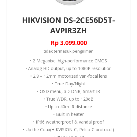
HIKVISION DS-2CE56D5T-
AVPIR3ZH
Rp 3.099.000
tidak termasuk
pengiriman
• 2 Megapixel high-performance CMOS
• Analog HD output, up to 1080P resolution
• 2.8 – 12mm motorized vari-focal lens
• True Day/Night
• OSD menu, 3D DNR, Smart IR
• True WDR, up to 120dB
• Up to 40m IR distance
• Built-in heater
• IP66 weatherproof & vandal proof
• Up the Coax(HIKVISION-C, Pelco-C protocol)