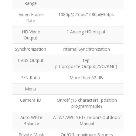
Range
Video Frame
1080p@25fps/1080p@30fps
Rate
HD Video
1 Analog HD output
Output
Synchronization
Internal Synchronization
CVBS Output
1Vp-
p Composite Output(75Ω/BNC)
S/N Ratio
More than 62 dB
Menu
Camera ID
On/off (15 characters, position
programmable)
Auto White
ATW/ AWC-SET/ Indoor/ Outdoor/
Balance
Manual
Private Mask
On/Off, maximum 8 zones