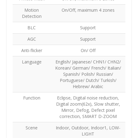
Motion
On/Off, maximum 4 zones
Detection
BLC
Support
AGC
Support
Anti-flicker
On/ Off
Language
English/ Japanese/ CHN1/ CHN2/
Korean/ German/ French/ Italian/
Spanish/ Polish/ Russian/
Portuguese/ Dutch/ Turkish/
Hebrew/ Arabic
Function
Eclipse, Digital noise reduction,
Digital zoom(62x), Slow shutter,
Mirror, Defog, Defect pixel
correction, SMART D-ZOOM
Scene
Indoor, Outdoor, Indoor1, LOW-
LIGHT