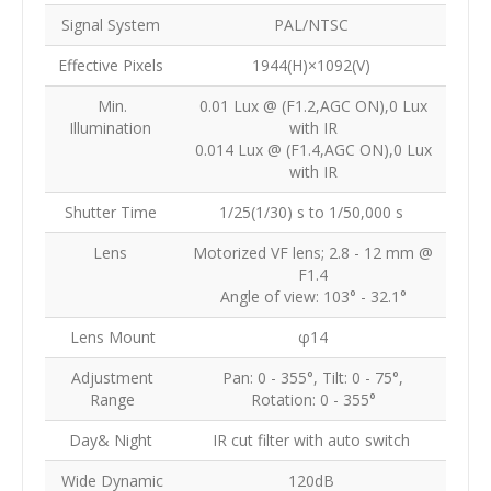
Signal System
PAL/NTSC
Effective Pixels
1944(H)×1092(V)
Min.
0.01 Lux @ (F1.2,AGC ON),0 Lux
Illumination
with IR
0.014 Lux @ (F1.4,AGC ON),0 Lux
with IR
Shutter Time
1/25(1/30) s to 1/50,000 s
Lens
Motorized VF lens; 2.8 - 12 mm @
F1.4
Angle of view: 103° - 32.1°
Lens Mount
φ14
Adjustment
Pan: 0 - 355°, Tilt: 0 - 75°,
Range
Rotation: 0 - 355°
Day& Night
IR cut filter with auto switch
Wide Dynamic
120dB