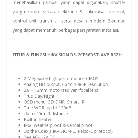
menghasilkan gambar yang dapat digunakan, shutter
yang dikontrol secara elektronik & sinkronisasi internal,
kontrol unit transmisi, serta desain modern 3-sumbu
yang dapat memenuhi berbagai persyaratan instalasi.
FITUR & FUNGSI HIKVISION DS-2CE56D5T-AVPIR3ZH
2 Megapixel high-performance CMOS
Analog HD output, up to 1080P resolution
2.8 – 12mm motorized vari-focal lens
True Day/Night
OSD menu, 3D DNR, Smart IR
True WDR, up to 120dB
Up to 40m IR distance
Built-in heater
IP66 weatherproof & vandal proof
Up the Coax(HIKVISION-C, Pelco-C protocol)
24V AC/ 12V DC