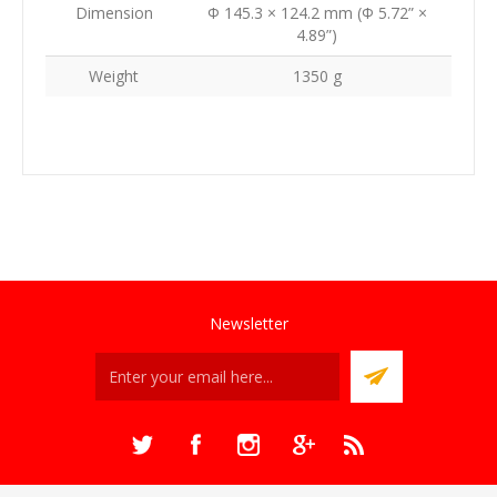
Dimension
Φ 145.3 × 124.2 mm (Φ 5.72” ×
4.89”)
Weight
1350 g
Newsletter