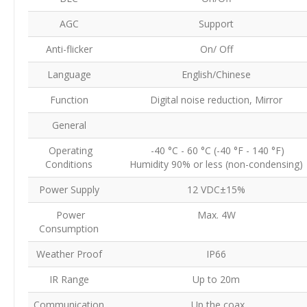
AGC
Support
Anti-flicker
On/ Off
Language
English/Chinese
Function
Digital noise reduction, Mirror
General
Operating
-40 °C - 60 °C (-40 °F - 140 °F)
Conditions
Humidity 90% or less (non-condensing)
Power Supply
12 VDC±15%
Power
Max. 4W
Consumption
Weather Proof
IP66
IR Range
Up to 20m
Communication
Up the coax