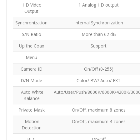
HD Video
1 Analog HD output
Output
Synchronization
Internal Synchronization
S/N Ratio
More than 62 dB
Up the Coax
Support
Menu
Camera ID
On/Off (0-255)
D/N Mode
Color/ BW/ Auto/ EXT
Auto White
Auto/User/Push/8000K/6000K/4200K/300
Balance
Private Mask
On/Off, maximum 8 zones
Motion
On/Off, maximum 4 zones
Detection
BLC
On/Off