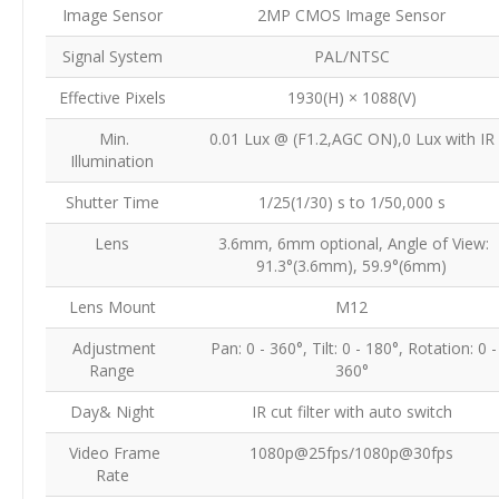
Image Sensor
2MP CMOS Image Sensor
Signal System
PAL/NTSC
Effective Pixels
1930(H) × 1088(V)
Min.
0.01 Lux @ (F1.2,AGC ON),0 Lux with IR
Illumination
Shutter Time
1/25(1/30) s to 1/50,000 s
Lens
3.6mm, 6mm optional, Angle of View:
91.3°(3.6mm), 59.9°(6mm)
Lens Mount
M12
Adjustment
Pan: 0 - 360°, Tilt: 0 - 180°, Rotation: 0 -
Range
360°
Day& Night
IR cut filter with auto switch
Video Frame
1080p@25fps/1080p@30fps
Rate