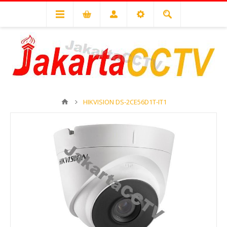
HIKVISION DS-2CE56D1T-IT1