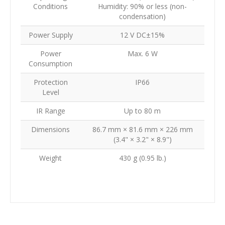
Conditions
Humidity: 90% or less (non-
condensation)
Power Supply
12 V DC±15%
Power
Max. 6 W
Consumption
Protection
IP66
Level
IR Range
Up to 80 m
Dimensions
86.7 mm × 81.6 mm × 226 mm
(3.4" × 3.2" × 8.9")
Weight
430 g (0.95 lb.)