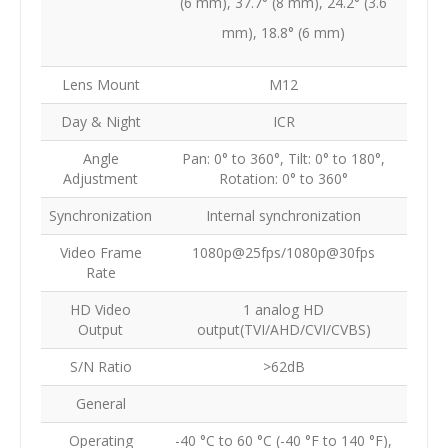
(6 mm), 37.7° (8 mm), 24.2° (3.6
mm), 18.8° (6 mm)
Lens Mount
M12
Day & Night
ICR
Angle
Pan: 0° to 360°, Tilt: 0° to 180°,
Adjustment
Rotation: 0° to 360°
Synchronization
Internal synchronization
Video Frame
1080p@25fps/1080p@30fps
Rate
HD Video
1 analog HD
Output
output(TVI/AHD/CVI/CVBS)
S/N Ratio
>62dB
General
Operating
-40 °C to 60 °C (-40 °F to 140 °F),