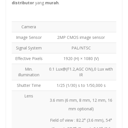
distributor
yang
murah
.
Camera
Image Sensor
2MP CMOS image sensor
Signal System
PAL/NTSC
Effective Pixels
1920 (H) × 1080 (V)
Min.
0.1 Lux@(F1.2,AGC ON),0 Lux with
illumination
IR
Shutter Time
1/25 (1/30) s to 1/50,000 s
Lens
3.6 mm (6 mm, 8 mm, 12 mm, 16
mm optional)
Field of view : 82.2° (3.6 mm), 54°