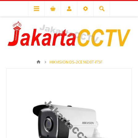
HIKVISION DS-2CE16D0T-IT5F