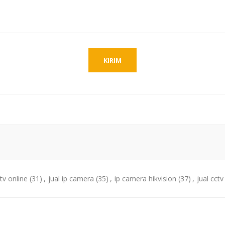
tv online
(31)
,
jual ip camera
(35)
,
ip camera hikvision
(37)
,
jual cctv