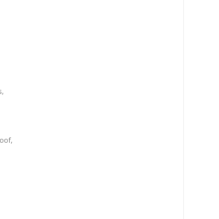
s,
oof,