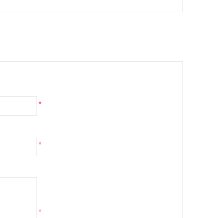
*
*
*