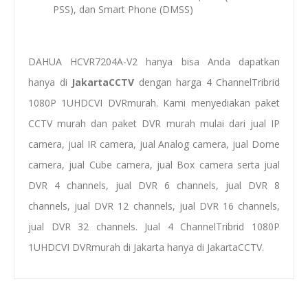
PSS), dan Smart Phone (DMSS)
DAHUA HCVR7204A-V2 hanya bisa Anda dapatkan
hanya di
JakartaCCTV
dengan
harga 4
ChannelTribrid
1080P 1UHDCVI DVRmurah
. Kami menyediakan
paket
CCTV murah
dan
paket DVR murah
mulai dari
jual IP
camera
,
jual IR camera
,
jual Analog camera
,
jual Dome
camera
,
jual Cube camera
,
jual Box camera
serta
jual
DVR
4 channels
, jual DVR 6 channels, jual DVR
8
channels
, jual DVR 12 channels, jual DVR 16 channels,
jual
D
VR 32 channels
.
Jual
4 ChannelTribrid 1080P
1UHDCVI DVR
mura
h
di Jakarta
hanya di JakartaCCTV.