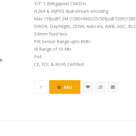
1/3” 1.3Megapixel CMOSH.
H.264 & MJPEG dual-stream encoding
Max 15fps@1.3M (1280×960)/25/30fps@720P(1280
DWDR, Day/Night, 2DNR, Auto iris, AWB, AGC, BL
3.6mm fixed lens
PIR Sensor Range upto 6Mtr.
IR Range of 10 Mtr.
PoE
CE, FCC & RoHS Certified