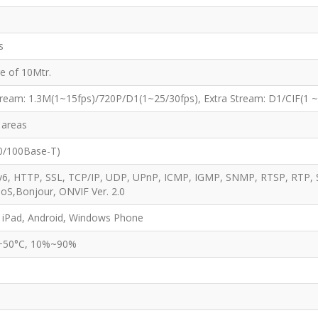
s
e of 10Mtr.
ream: 1.3M(1~15fps)/720P/D1(1~25/30fps), Extra Stream: D1/CIF(1 ~
 areas
0/100Base-T)
Pv6, HTTP, SSL, TCP/IP, UDP, UPnP, ICMP, IGMP, SNMP, RTSP, RTP
 QoS,Bonjour, ONVIF Ver. 2.0
 iPad, Android, Windows Phone
+50°C, 10%~90%