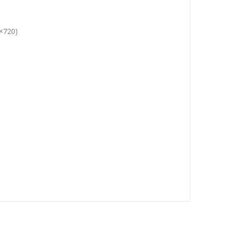
×720)
C