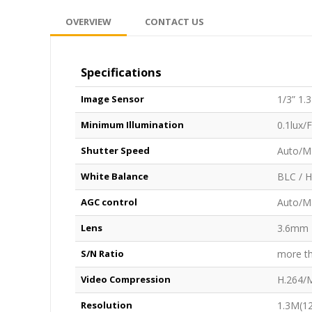
OVERVIEW
CONTACT US
Specifications
Image Sensor
1/3” 1.
Minimum Illumination
0.1lux/
Shutter Speed
Auto/M
White Balance
BLC / 
AGC control
Auto/M
Lens
3.6mm
S/N Ratio
more t
Video Compression
H.264/
Resolution
1.3M(1