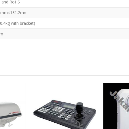
C and RoHS
43mm×131.2mm
(0.4kg with bracket)
6m