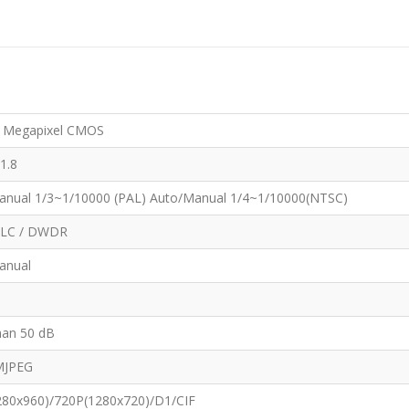
3 Megapixel CMOS
F1.8
anual 1/3~1/10000 (PAL) Auto/Manual 1/4~1/10000(NTSC)
HLC / DWDR
anual
han 50 dB
MJPEG
280x960)/720P(1280x720)/D1/CIF