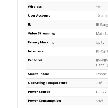
Wireless
Yes
User Account
10 user
IR
IR Rang
Video Streaming
Main St
Privacy Masking
Up to 4
Interface
RJ-45(1
Protocol
IPv4/I
Filter,
Smart Phone
iPhone,
Operating Temperature
-10°C~
Power Source
DC12V
Power Consumption
<4W