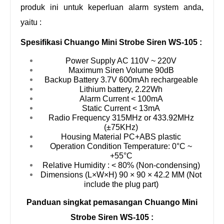
produk ini untuk keperluan alarm system anda,
yaitu :
Spesifikasi
Chuango Mini Strobe Siren WS-105 :
Power Supply AC 110V ~ 220V
Maximum Siren Volume 90dB
Backup Battery 3.7V 600mAh rechargeable
Lithium battery, 2.22Wh
Alarm Current < 100mA
Static Current < 13mA
Radio Frequency 315MHz or 433.92MHz
(±75KHz)
Housing Material PC+ABS plastic
Operation Condition Temperature: 0°C ~
+55°C
Relative Humidity : < 80% (Non-condensing)
Dimensions (L×W×H) 90 × 90 × 42.2 MM (Not
include the plug part)
Panduan singkat pemasangan Chuango Mini
Strobe Siren WS-105 :