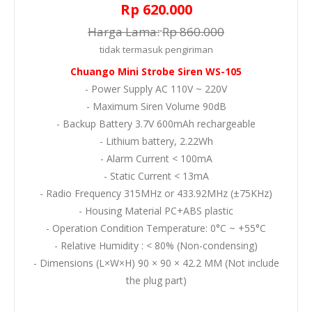
Rp 620.000
Harga Lama:
Rp 860.000
tidak termasuk
pengiriman
Chuango Mini Strobe Siren WS-105
- Power Supply AC 110V ~ 220V
- Maximum Siren Volume 90dB
- Backup Battery 3.7V 600mAh rechargeable
- Lithium battery, 2.22Wh
- Alarm Current < 100mA
- Static Current < 13mA
- Radio Frequency 315MHz or 433.92MHz (±75KHz)
- Housing Material PC+ABS plastic
- Operation Condition Temperature: 0°C ~ +55°C
- Relative Humidity : < 80% (Non-condensing)
- Dimensions (L×W×H) 90 × 90 × 42.2 MM (Not include
the plug part)