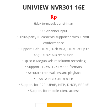
UNIVIEW NVR301-16E
Rp
tidak termasuk
pengiriman
• 16-channel input
• Third-party IP cameras supported with ONVIF
conformance
• Support 1-ch HDMI, 1-ch VGA, HDMI at up to
4K(3840x2160) resolution
• Up to 8 Megapixels resolution recording
• Support H.265/H.264 video formats
• Accurate retrieval, instant playback
• 1 SATA HDD up to 8 TB
• Support for P2P, UPnP, NTP, DHCP, PPPoE
• Support for mobile client access