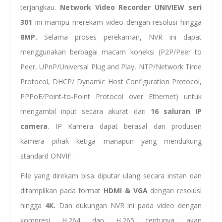
terjangkau.
Network Video Recorder UNIVIEW seri
301
ini mampu merekam video dengan resolusi hingga
8MP.
Selama proses perekaman
,
NVR ini dapat
menggunakan berbagai macam koneksi (P2P/Peer to
Peer, UPnP/Universal Plug and Play, NTP/Network Time
Protocol, DHCP/ Dynamic Host Configuration Protocol,
PPPoE/Point-to-Point Protocol over Ethernet) untuk
mengambil input secara akurat dari
16 saluran IP
camera
. IP Kamera dapat berasal dari produsen
kamera pihak ketiga manapun yang mendukung
standard ONVIF.
File yang direkam bisa diputar ulang secara instan dan
ditampilkan pada format
HDMI & VGA
dengan resolusi
hingga
4K.
Dan dukungan NVR ini pada video dengan
kompresi H.264 dan H.265 tentunya akan