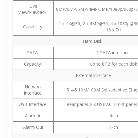
Live
8MP/6MP/5MP/4MP/3MP/1080p/960p/72
view/Playback
1 x 4K@30, 2 x 4MP@30, 4 x 1080p@30
Capability
16 x D1
Hard Disk
SATA
1 SATA interface
Capacity
up to 8TB for each disk
External Interface
Network
1 RJ-45 10M/100M Self-adaptive Ether
Interface
USB Interface
Rear panel: 2 x USB2.0, Front panel
Alarm In
4-ch
Alarm Out
1-ch