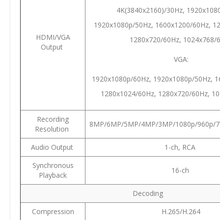
4K(3840x2160)/30Hz, 1920x108
1920x1080p/50Hz, 1600x1200/60Hz, 1
HDMI/VGA
1280x720/60Hz, 1024x768/
Output
VGA:
1920x1080p/60Hz, 1920x1080p/50Hz, 1
1280x1024/60Hz, 1280x720/60Hz, 1
Recording
8MP/6MP/5MP/4MP/3MP/1080p/960p/72
Resolution
Audio Output
1-ch, RCA
Synchronous
16-ch
Playback
Decoding
Compression
H.265/H.264