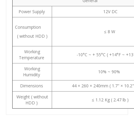
General
Power Supply
12V DC
Consumption
≤ 8 W
( without HDD )
Working
-10°C ~ + 55°C ( +14°F ~ +13
Temperature
Working
10% ~ 90%
Humidity
Dimensions
44 × 260 × 240mm ( 1.7" × 10.2" 
Weight ( without
≤ 1.12 Kg ( 2.47 lb )
HDD )