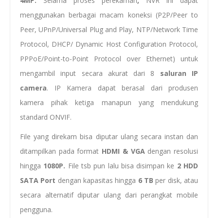
4MP.
Selama proses perekaman
,
NVR ini dapat
menggunakan berbagai macam koneksi (P2P/Peer to
Peer, UPnP/Universal Plug and Play, NTP/Network Time
Protocol, DHCP/ Dynamic Host Configuration Protocol,
PPPoE/Point-to-Point Protocol over Ethernet) untuk
mengambil input secara akurat dari 8
saluran IP
camera
. IP Kamera dapat berasal dari produsen
kamera pihak ketiga manapun yang mendukung
standard ONVIF.
File yang direkam bisa diputar ulang secara instan dan
ditampilkan pada format
HDMI & VGA
dengan resolusi
hingga
1080P.
File tsb pun lalu bisa disimpan ke
2 HDD
SATA Port
dengan kapasitas hingga
6 TB
per disk, atau
secara alternatif diputar ulang dari perangkat mobile
pengguna.