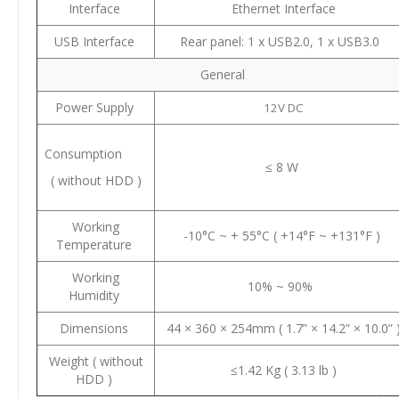
Interface
Ethernet Interface
USB Interface
Rear panel: 1 x USB2.0, 1 x USB3.0
General
Power Supply
12V DC
Consumption
≤ 8 W
( without HDD )
Working
-10°C ~ + 55°C ( +14°F ~ +131°F )
Temperature
Working
10% ~ 90%
Humidity
Dimensions
44 × 360 × 254mm ( 1.7” × 14.2” × 10.0” 
Weight ( without
≤1.42 Kg ( 3.13 lb )
HDD )