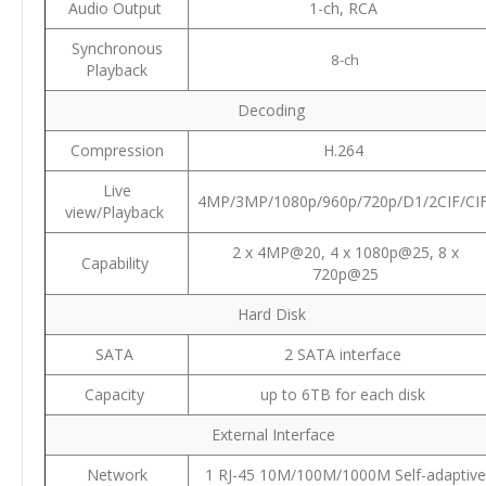
Audio Output
1-ch, RCA
Synchronous
8-ch
Playback
Decoding
Compression
H.264
Live
4MP/3MP/1080p/960p/720p/D1/2CIF/CI
view/Playback
2 x 4MP@20, 4 x 1080p@25, 8 x
Capability
720p@25
Hard Disk
SATA
2 SATA interface
Capacity
up to 6TB for each disk
External Interface
Network
1 RJ-45 10M/100M/1000M Self-adaptive