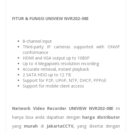
FITUR & FUNGSI UNIVIEW NVR202-08E
8-channel input
Third-party IP cameras supported with ONVIF
conformance
HDMI and VGA output up to 1080P
Up to 4 Megapixels resolution recording
Accurate retrieval, instant playback
2 SATA HDD up to 12 TB
Support for P2P, UPnP, NTP, DHCP, PPPoE
Support for mobile client access
Network Video Recorder UNIVIEW NVR202-08E
ini
hanya bisa anda dapatkan dengan
harga
distributor
yang
murah
di
JakartaCCTV,
yang disertai dengan