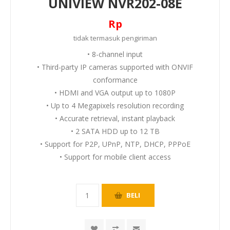
UNIVIEW NVR202-08E
Rp
tidak termasuk
pengiriman
• 8-channel input
• Third-party IP cameras supported with ONVIF
conformance
• HDMI and VGA output up to 1080P
• Up to 4 Megapixels resolution recording
• Accurate retrieval, instant playback
• 2 SATA HDD up to 12 TB
• Support for P2P, UPnP, NTP, DHCP, PPPoE
• Support for mobile client access