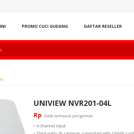
INI
PROMO CUCI GUDANG
DAFTAR RESELLER
4L
UNIVIEW NVR201-04L
Rp
tidak termasuk
pengiriman
• 4-channel input
• Third-party IP cameras supported with ONVIF co