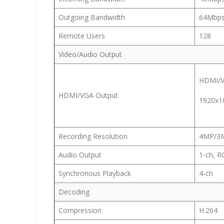
Outgoing Bandwidth
64Mbp
Remote Users
128
Video/Audio Output
HDMI/V
HDMI/VGA Output
1920x1
Recording Resolution
4MP/3M
Audio Output
1-ch, 
Synchronous Playback
4-ch
Decoding
Compression
H.264