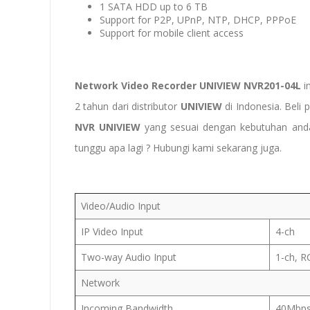
1 SATA HDD up to 6 TB
Support for P2P, UPnP, NTP, DHCP, PPPoE
Support for mobile client access
Network Video Recorder UNIVIEW NVR201-04L
i
2 tahun dari distributor
UNIVIEW
di Indonesia. Bel
NVR UNIVIEW
yang sesuai dengan kebutuhan anda
tunggu apa lagi ? Hubungi kami sekarang juga.
Video/Audio Input
IP Video Input
4-ch
Two-way Audio Input
1-ch, R
Network
Incoming Bandwidth
40Mbp