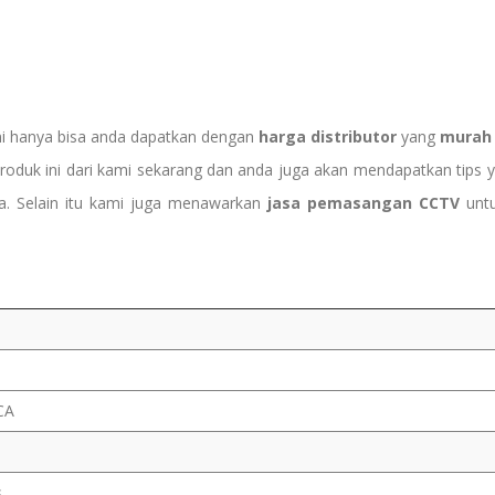
ni hanya bisa anda dapatkan dengan
harga
distributor
yang
murah
i produk ini dari kami sekarang dan anda juga akan mendapatkan ti
. Selain itu kami juga menawarkan
jasa pemasangan CCTV
untu
CA
s