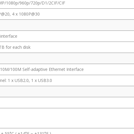
P/1080p/960p/720p/D1/2CIF/CIF
P@20, 4 x 1080P@30
interface
TB for each disk
 10M/100M Self-adaptive Ethernet Interface
nel: 1 x USB2.0, 1 x USB3.0
C
 + 55°C ( +14°F ~ +131°F )