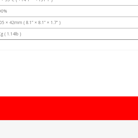
 90%
05 × 42mm ( 8.1” × 8.1” × 1.7” )
g ( 1.14lb )