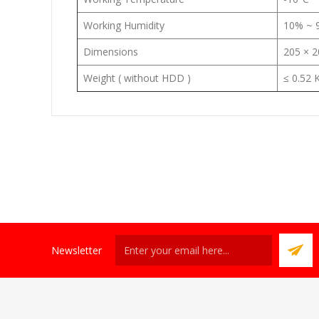
Working Humidity
10% ~
Dimensions
205 × 2
Weight ( without HDD )
≤ 0.52 K
Newsletter