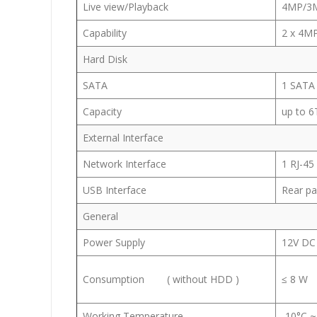
Live view/Playback
4MP/3M
Capability
2 x 4M
Hard Disk
SATA
1 SATA 
Capacity
up to 6
External Interface
Network Interface
1 RJ-45
USB Interface
Rear pa
General
Power Supply
12V D
Consumption ( without HDD )
≤ 8 W
Working Temperature
-10°C ~