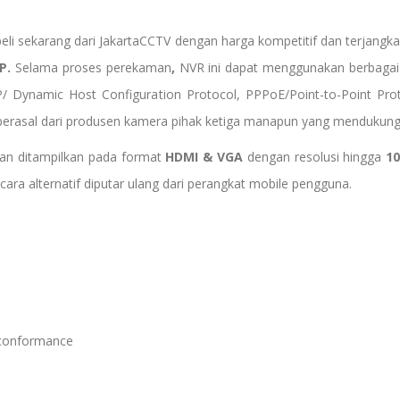
beli sekarang dari JakartaCCTV dengan harga kompetitif dan terjangk
P.
Selama proses perekaman
,
NVR ini dapat menggunakan berbagai
 Dynamic Host Configuration Protocol, PPPoE/Point-to-Point Prot
 berasal dari produsen kamera pihak ketiga manapun yang mendukung
 dan ditampilkan pada format
HDMI & VGA
dengan resolusi hingga
10
cara alternatif diputar ulang dari perangkat mobile pengguna.
 conformance