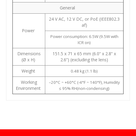
General
24 V AC, 12 V DC, or PoE (IEEE802.3
af)
Power
Power consumption: 6.5W (9.5W with
ICR on)
Dimensions
151.5 x 71 x 65 mm (6.0“ x 2.8“ x
(Ø x H)
2.6”) (excluding the lens)
Weight
0.48 kg (1.1 lb)
Working
–20°C ~ +60°C (-4°F ~ 140°F), Humidity
Environment
≤ 95% RH(non-condensing)