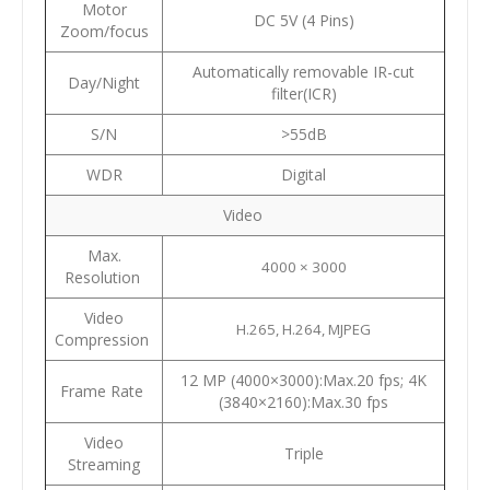
Motor
DC 5V (4 Pins)
Zoom/focus
Automatically removable IR-cut
Day/Night
filter(ICR)
S/N
>55dB
WDR
Digital
Video
Max.
4000 × 3000
Resolution
Video
H.265, H.264, MJPEG
Compression
12 MP (4000×3000):Max.20 fps; 4K
Frame Rate
(3840×2160):Max.30 fps
Video
Triple
Streaming