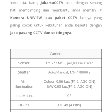
Indonesia. Kami,
JakartaCCTV
akan dengan senang
hati membimbing dan membantu anda memilih
IP
Kamera UNIVIEW
atau
paket CCTV
lainnya yang
paling cocok untuk kebutuhan anda beserta dengan
jasa pasang CCTV dan settingnya
.
Camera
Sensor
1/1.7" CMOS, progressive scan
Shutter
Auto/Manual, 1/6~1/8000 s
Min.
Colour: 0.06 Lux (F1.2, AGC ON)
Illumination
B/W:0.03 Lux(F1.2, AGC ON)
Lens Mount
CS
DC-Iris
DC 4V (4 Pins)