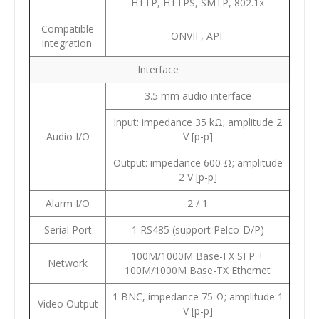
HTTP, HTTPS, SMTP, 802.1x
Compatible
ONVIF, API
Integration
Interface
3.5 mm audio interface
Input: impedance 35 kΩ; amplitude 2
Audio I/O
V [p-p]
Output: impedance 600 Ω; amplitude
2 V [p-p]
Alarm I/O
2 / 1
Serial Port
1 RS485 (support Pelco-D/P)
100M/1000M Base-FX SFP +
Network
100M/1000M Base-TX Ethernet
1 BNC, impedance 75 Ω; amplitude 1
Video Output
V [p-p]