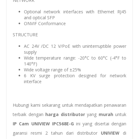
NETWORK
Optional network interfaces with Ethernet RJ45
and optical SFP
ONVIF Conformance
STRUCTURE
AC 24V /DC 12 V/PoE with uninterruptible power
supply
Wide temperature range: -20°C to 60°C (-4°F to
140°F)
Wide voltage range of ±25%
6 KV surge protection designed for network
interface
Hubungi kami sekarang untuk mendapatkan penawaran
terbaik dengan
harga distributor
yang
murah
untuk
IP Cam
UNIVIEW IPC568E-G
ini yang disertai dengan
garansi resmi 2 tahun dari distributor
UNIVIEW
di