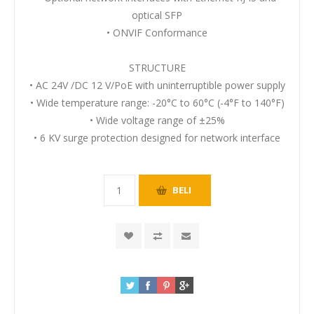
optical SFP
• ONVIF Conformance
STRUCTURE
• AC 24V /DC 12 V/PoE with uninterruptible power supply
• Wide temperature range: -20°C to 60°C (-4°F to 140°F)
• Wide voltage range of ±25%
• 6 KV surge protection designed for network interface