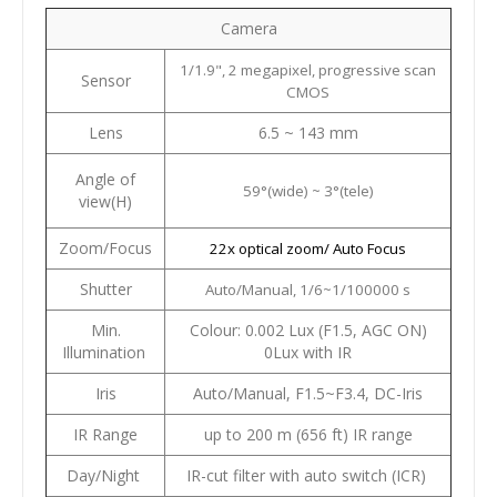
Camera
1/1.9", 2 megapixel, progressive scan
Sensor
CMOS
Lens
6.5 ~ 143 mm
Angle of
59°(wide) ~ 3°(tele)
view(H)
Zoom/Focus
22x optical zoom/ Auto Focus
Shutter
Auto/Manual, 1/6~1/100000 s
Min.
Colour: 0.002 Lux (F1.5, AGC ON)
Illumination
0Lux with IR
Iris
Auto/Manual, F1.5~F3.4, DC-Iris
IR Range
up to 200 m (656 ft) IR range
Day/Night
IR-cut filter with auto switch (ICR)