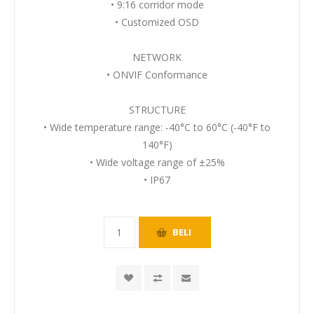
• 9:16 corridor mode
• Customized OSD
NETWORK
• ONVIF Conformance
STRUCTURE
• Wide temperature range: -40°C to 60°C (-40°F to
140°F)
• Wide voltage range of ±25%
• IP67