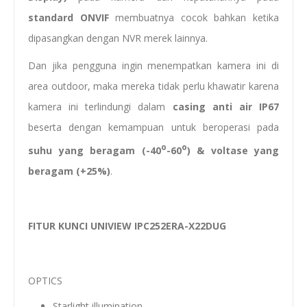
standard ONVIF
membuatnya cocok bahkan ketika
dipasangkan dengan NVR merek lainnya.
Dan jika pengguna ingin menempatkan kamera ini di
area outdoor, maka mereka tidak perlu khawatir karena
kamera ini terlindungi dalam
casing anti air
IP67
beserta dengan kemampuan untuk beroperasi pada
o
o
suhu yang beragam (-40
-60
) & voltase yang
beragam (+25%)
.
FITUR KUNCI UNIVIEW IPC252ERA-X22DUG
OPTICS
Starlight illumination