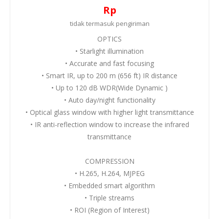
Rp
tidak termasuk
pengiriman
OPTICS
• Starlight illumination
• Accurate and fast focusing
• Smart IR, up to 200 m (656 ft) IR distance
• Up to 120 dB WDR(Wide Dynamic )
• Auto day/night functionality
• Optical glass window with higher light transmittance
• IR anti-reflection window to increase the infrared
transmittance
COMPRESSION
• H.265, H.264, MJPEG
• Embedded smart algorithm
• Triple streams
• ROI (Region of Interest)