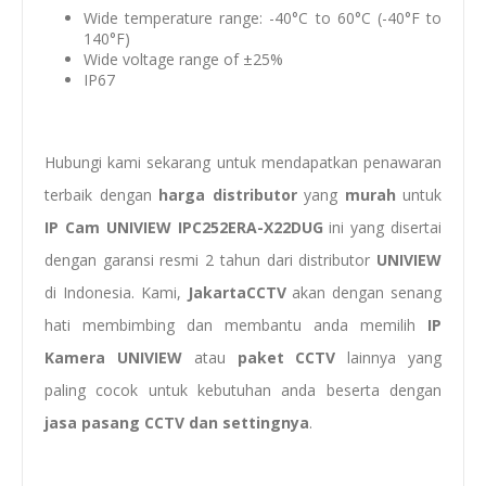
Wide temperature range: -40°C to 60°C (-40°F to
140°F)
Wide voltage range of ±25%
IP67
Hubungi kami sekarang untuk mendapatkan penawaran
terbaik dengan
harga distributor
yang
murah
untuk
IP Cam
UNIVIEW IPC252ERA-X22DUG
ini yang disertai
dengan garansi resmi 2 tahun dari distributor
UNIVIEW
di Indonesia. Kami,
JakartaCCTV
akan dengan senang
hati membimbing dan membantu anda memilih
IP
Kamera UNIVIEW
atau
paket CCTV
lainnya yang
paling cocok untuk kebutuhan anda beserta dengan
jasa pasang CCTV dan settingnya
.