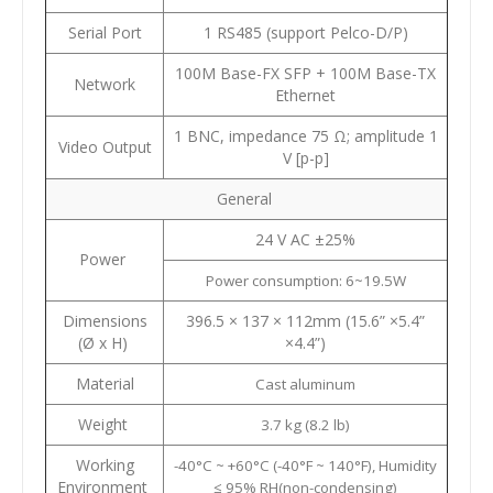
Serial Port
1 RS485 (support Pelco-D/P)
100M Base-FX SFP + 100M Base-TX
Network
Ethernet
1 BNC, impedance 75 Ω; amplitude 1
Video Output
V [p-p]
General
24 V AC ±25%
Power
Power consumption: 6~19.5W
Dimensions
396.5 × 137 × 112mm (15.6” ×5.4”
(Ø x H)
×4.4”)
Material
Cast aluminum
Weight
3.7 kg (8.2 lb)
Working
-40°C ~ +60°C (-40°F ~ 140°F), Humidity
Environment
≤ 95% RH(non-condensing)