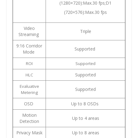
(1280×720):Max.30 fps;D1
(720×576):Max.30 fps
Video
Triple
Streaming
9:16 Corridor
Supported
Mode
ROI
Supported
Supported
HLC
Evaluative
Supported
Metering
OSD
Up to 8 OSDs
Motion
Up to 4 areas
Detection
Privacy Mask
Up to 8 areas