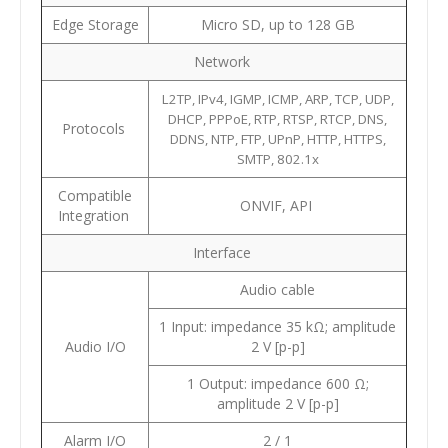
Edge Storage
Micro SD, up to 128 GB
Network
L2TP, IPv4, IGMP, ICMP, ARP, TCP, UDP,
DHCP, PPPoE, RTP, RTSP, RTCP, DNS,
Protocols
DDNS, NTP, FTP, UPnP, HTTP, HTTPS,
SMTP, 802.1x
Compatible
ONVIF, API
Integration
Interface
Audio cable
1 Input: impedance 35 kΩ; amplitude
Audio I/O
2 V [p-p]
1 Output: impedance 600 Ω;
amplitude 2 V [p-p]
Alarm I/O
2 / 1