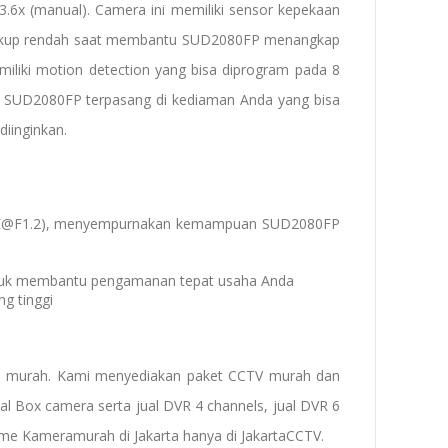
6x (manual). Camera ini memiliki sensor kepekaan
 cukup rendah saat membantu SUD2080FP menangkap
liki motion detection yang bisa diprogram pada 8
ka SUD2080FP terpasang di kediaman Anda yang bisa
iinginkan.
50 IRE@F1.2), menyempurnakan kemampuan SUD2080FP
untuk membantu pengamanan tepat usaha Anda
g tinggi
a murah
. Kami menyediakan
paket CCTV murah
dan
ual Box camera
serta
jual
DVR
4 channels
,
jual DVR 6
ome Kamera
murah di Jakarta
hanya di JakartaCCTV.