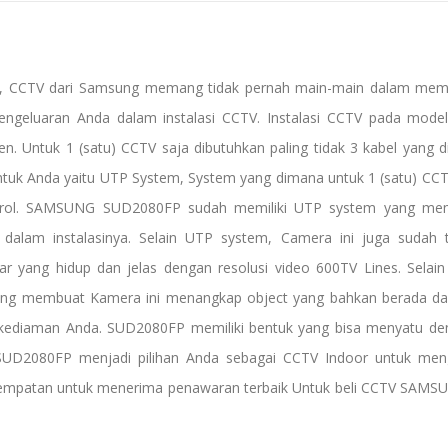
, CCTV dari Samsung memang tidak pernah main-main dalam membe
geluaran Anda dalam instalasi CCTV. Instalasi CCTV pada mod
n. Untuk 1 (satu) CCTV saja dibutuhkan paling tidak 3 kabel yang 
uk Anda yaitu UTP System, System yang dimana untuk 1 (satu) CCTV 
ntrol. SAMSUNG SUD2080FP sudah memiliki UTP system yang memi
alam instalasinya. Selain UTP system, Camera ini juga sudah 
ng hidup dan jelas dengan resolusi video 600TV Lines. Selain m
ng membuat Kamera ini menangkap object yang bahkan berada dala
ediaman Anda. SUD2080FP memiliki bentuk yang bisa menyatu den
 SUD2080FP menjadi pilihan Anda sebagai CCTV Indoor untuk me
empatan untuk menerima penawaran terbaik Untuk beli CCTV SAMSUNG