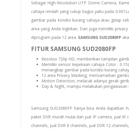
Sebagai High-Resolution UTP Dome Camera, Kamera
cahaya rendah yang cukup bagus yaitu pada 0.00
gambar pada kondisi kurang cahaya atau gelap se
area yang Anda inginkan. Dan juga memiliki priva
diprogram pada 12 area.
SAMSUNG SUD2080FP
aka
FITUR SAMSUNG SUD2080FP
Resolusi 720p HD, memberikan tampilan gambar
Memiliki sensor kepekaan cahaya Color : 0.
menangkap gambar pada kondisi kurang cahaya
12 area Privacy Masking, mensamarkan gambar
Motion Detection, melacak adanya gerak-geri
Day & Night, mampu melakukan pengawasan si
Samsung SUD2080FP hanya bisa Anda dapatkan h
paket DVR murah
mulai dari
jual IP camera
,
jual IR
channels, jual
DVR
8 channels
,
jual DVR 12 channels,