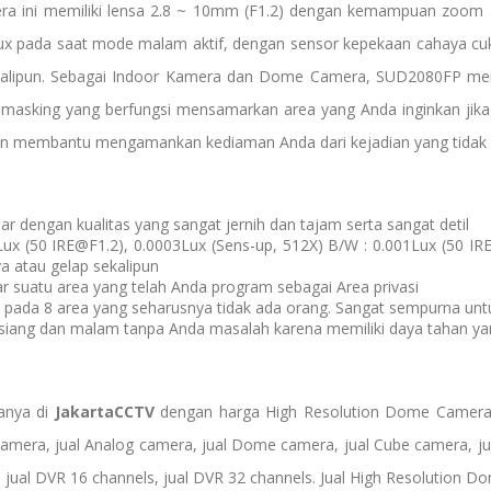
 ini memiliki lensa 2.8 ~ 10mm (F1.2) dengan kemampuan zoom 3.
1Lux pada saat mode malam aktif, dengan sensor kepekaan cahaya
kalipun. Sebagai Indoor Kamera dan Dome Camera, SUD2080FP memi
cy masking yang berfungsi mensamarkan area yang Anda inginkan ji
n membantu mengamankan kediaman Anda dari kejadian yang tidak d
 dengan kualitas yang sangat jernih dan tajam serta sangat detil
15Lux (50 IRE@F1.2), 0.0003Lux (Sens-up, 512X) B/W : 0.001Lux (
 atau gelap sekalipun
 suatu area yang telah Anda program sebagai Area privasi
k pada 8 area yang seharusnya tidak ada orang. Sangat sempurna 
ang dan malam tanpa Anda masalah karena memiliki daya tahan yan
anya di
JakartaCCTV
dengan
harga High Resolution Dome Camer
 camera
,
jual Analog camera
,
jual Dome camera
,
jual Cube camera
,
j
 jual DVR 16 channels,
jual
D
VR 32 channels
.
Jual
High Resolution D