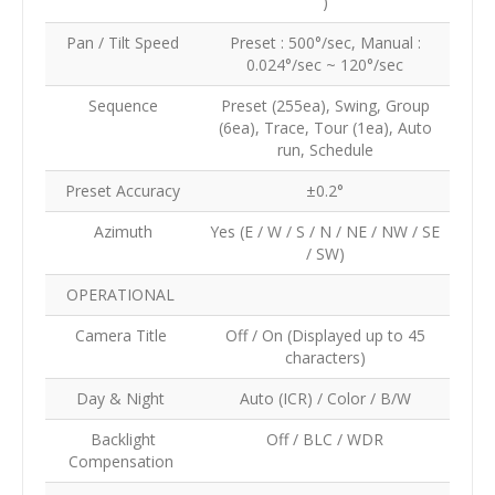
)
Pan / Tilt Speed
Preset : 500°/sec, Manual :
0.024°/sec ~ 120°/sec
Sequence
Preset (255ea), Swing, Group
(6ea), Trace, Tour (1ea), Auto
run, Schedule
Preset Accuracy
±0.2°
Azimuth
Yes (E / W / S / N / NE / NW / SE
/ SW)
OPERATIONAL
Camera Title
Off / On (Displayed up to 45
characters)
Day & Night
Auto (ICR) / Color / B/W
Backlight
Off / BLC / WDR
Compensation