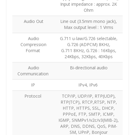
Input impedance : approx. 2K
Ohm
Audio Out
Line out (3.5mm mono jack),
Max output level : 1 Vrms
Audio
G.711 u-law/G.726 selectable,
Compression
G.726 (ADPCM) 8KHz,
Format
G.711 8KHz, G.726 : 16Kbps,
24Kbps, 32Kbps, 40Kbps
Audio
Bi-directional audio
Communication
IP
IPv4, IPv6
Protocol
TCP/IP, UDP/IP, RTP(UDP),
RTP(TCP), RTCP,RTSP, NTP,
HTTP, HTTPS, SSL, DHCP,
PPPoE, FTP, SMTP, ICMP,
IGMP, SNMPv1/v2c/v3(MIB-2),
ARP, DNS, DDNS, QoS, PIM-
SM, UPnP, Bonjour