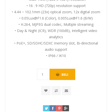
• 16 : 9 HD (720p) resolution support
• 4.44 ~ 102.1mm (23x) optical zoom, 12x digital zoom
• 0.05Lux@F1.6 (Color), 0.005Lux@F1.6 (B/W)
• H.264, MJPEG dual codec, Multiple streaming
• Day & Night (ICR), WDR (100dB), Intelligent video
analytics
• PoE+, SD/SDHC/SDXC memory slot, Bi-directional
audio support
• IP66 / IK10