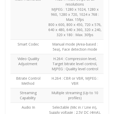
resolutions
MJPEG : 1280 x 1024, 1280 x
960, 1280 x 720, 1024 x 768 :
Max. 15fps
800 x 600, 800 x 450, 720 x 576,
640 x 480, 640 x 360, 320 x 240,
320 x 180 : Max. 30fps
Smart Codec
Manual mode (Area-based :
5ea), Face detection mode
Video Quality
H.264 : Compression level,
Adjustment
Target bitrate level control,
MJPEG : Quality level control
Bitrate Control
H.264 : CBR or VBR, MJPEG :
Method
VBR
Streaming
Multiple streaming (Up to 10
Capability
profiles)
Audio In
Selectable (Mic in / Line in),
Supply voltage : 2.5V DC (4mA),