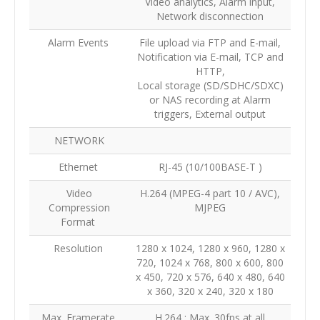
Video analytics, Alarm input,
Network disconnection
Alarm Events
File upload via FTP and E-mail,
Notification via E-mail, TCP and
HTTP,
Local storage (SD/SDHC/SDXC)
or NAS recording at Alarm
triggers, External output
NETWORK
Ethernet
RJ-45 (10/100BASE-T )
Video
H.264 (MPEG-4 part 10 / AVC),
Compression
MJPEG
Format
Resolution
1280 x 1024, 1280 x 960, 1280 x
720, 1024 x 768, 800 x 600, 800
x 450, 720 x 576, 640 x 480, 640
x 360, 320 x 240, 320 x 180
Max. Framerate
H.264 : Max. 30fps at all