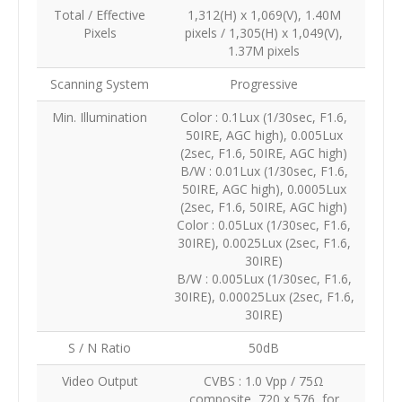
Total / Effective
1,312(H) x 1,069(V), 1.40M
Pixels
pixels / 1,305(H) x 1,049(V),
1.37M pixels
Scanning System
Progressive
Min. Illumination
Color : 0.1Lux (1/30sec, F1.6,
50IRE, AGC high), 0.005Lux
(2sec, F1.6, 50IRE, AGC high)
B/W : 0.01Lux (1/30sec, F1.6,
50IRE, AGC high), 0.0005Lux
(2sec, F1.6, 50IRE, AGC high)
Color : 0.05Lux (1/30sec, F1.6,
30IRE), 0.0025Lux (2sec, F1.6,
30IRE)
B/W : 0.005Lux (1/30sec, F1.6,
30IRE), 0.00025Lux (2sec, F1.6,
30IRE)
S / N Ratio
50dB
Video Output
CVBS : 1.0 Vpp / 75Ω
composite, 720 x 576, for