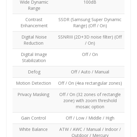
Wide Dynamic
100dB
Range
Contrast
SSDR (Samsung Super Dynamic
Enhancement
Range) (Off / On)
Digital Noise
SSNRIII (2D+3D noise filter) (Off
Reduction
/ On)
Digital Image
Off / On
Stabilization
Defog
Off / Auto / Manual
Motion Detection
Off / On (4ea rectangular zones)
Privacy Masking
Off / On (32 zones of rectangle
zone) with zoom threshold
mosaic option
Gain Control
Off / Low / Middle / High
White Balance
ATW / AWC / Manual / Indoor /
Outdoor / Mercury