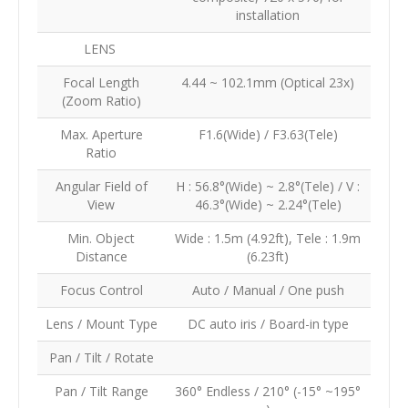
installation
LENS
Focal Length
4.44 ~ 102.1mm (Optical 23x)
(Zoom Ratio)
Max. Aperture
F1.6(Wide) / F3.63(Tele)
Ratio
Angular Field of
H : 56.8°(Wide) ~ 2.8°(Tele) / V :
View
46.3°(Wide) ~ 2.24°(Tele)
Min. Object
Wide : 1.5m (4.92ft), Tele : 1.9m
Distance
(6.23ft)
Focus Control
Auto / Manual / One push
Lens / Mount Type
DC auto iris / Board-in type
Pan / Tilt / Rotate
Pan / Tilt Range
360° Endless / 210° (-15° ~195°