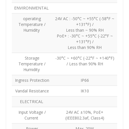
ENVIRONMENTAL
operating
24V AC : -50°C ~ +55°C (-58°F ~
Temperature /
+131°F) /
Humidity
Less than ~ 90% RH
PoE+ : -30°C ~ +55°C (-22°F ~
+131°F) /
Less than 90% RH
Storage
-30°C ~ +60°C (-22°F ~ +140°F)
Temperature /
/ Less than 90% RH
Humidity
Ingress Protection
IP66
Vandal Resistance
IK10
ELECTRICAL
Input Voltage /
24V AC ±10%, PoE+
Current
(IEEE802.3af, Class4)
Power
Max. 20W