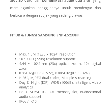
Slot SD Card
, dan
komunikasi audio dua arah
yang
memungkinkan penggunanya untuk mendengar dan
berbicara dengan subjek yang sedang diawasi.
FITUR & FUNGSI SAMSUNG SNP-L5233HP
Max. 1.3M (1280 x 1024) resolution
16 : 9 HD (720p) resolution support
4.44 ~ 102.1mm (23x) optical zoom, 12x digital
zoom
0.05Lux@F1.6 (Color), 0.005Lux@F1.6 (B/W)
H.264, MJPEG dual codec, Multiple streaming
Day & Night (ICR), WDR (100dB), Intelligent video
analytics
PoE+, SD/SDHC/SDXC memory slot, Bi-directional
audio support
IP66 / IK10