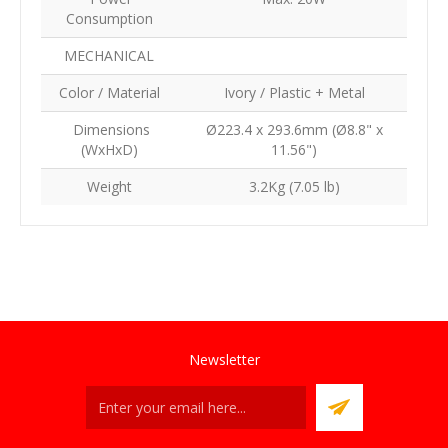
Consumption
MECHANICAL
Color / Material
Ivory / Plastic + Metal
Dimensions
Ø223.4 x 293.6mm (Ø8.8" x
(WxHxD)
11.56")
Weight
3.2Kg (7.05 lb)
Newsletter