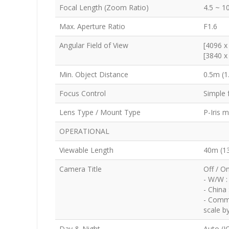
Focal Length (Zoom Ratio)
4.5 ~ 1
Max. Aperture Ratio
F1.6
Angular Field of View
[4096 x 
[3840 x 
Min. Object Distance
0.5m (1
Focus Control
Simple 
Lens Type / Mount Type
P-Iris 
OPERATIONAL
Viewable Length
40m (13
Camera Title
Off / O
- W/W :
- China
- Commo
scale b
Day & Night
Auto (I