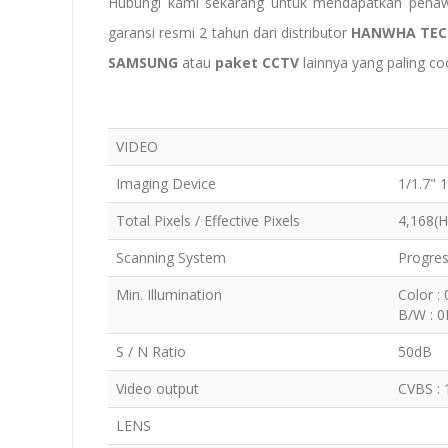
Hubungi kami sekarang untuk mendapatkan pena
garansi resmi 2 tahun dari distributor
HANWHA TEC
SAMSUNG
atau
paket CCTV
lainnya yang paling c
VIDEO
Imaging Device
1/1.7"
Total Pixels / Effective Pixels
4,168(H
Scanning System
Progre
Min. Illumination
Color :
B/W : 0
S / N Ratio
50dB
Video output
CVBS : 
LENS