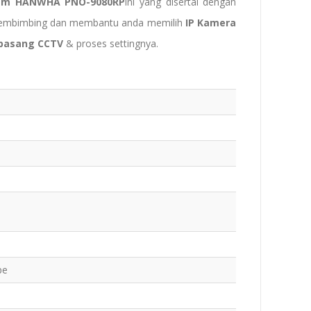
am HANWHA PNO-9080RP
ini yang disertai dengan
membimbing dan membantu anda memilih
IP Kamera
pasang CCTV
& proses settingnya.
pe