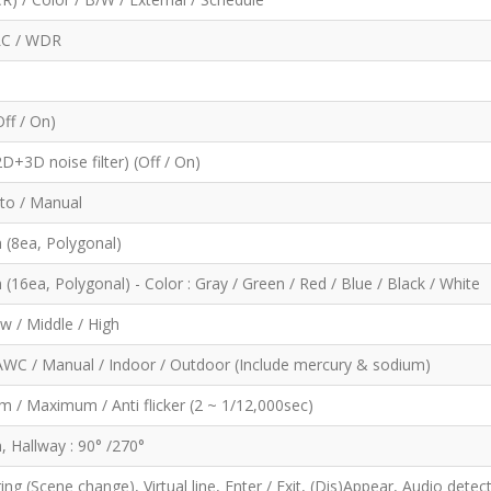
LC / WDR
ff / On)
D+3D noise filter) (Off / On)
uto / Manual
n (8ea, Polygonal)
n (16ea, Polygonal) - Color : Gray / Green / Red / Blue / Black / White
ow / Middle / High
WC / Manual / Indoor / Outdoor (Include mercury & sodium)
 / Maximum / Anti flicker (2 ~ 1/12,000sec)
n, Hallway : 90° /270°
ng (Scene change), Virtual line, Enter / Exit, (Dis)Appear, Audio detect