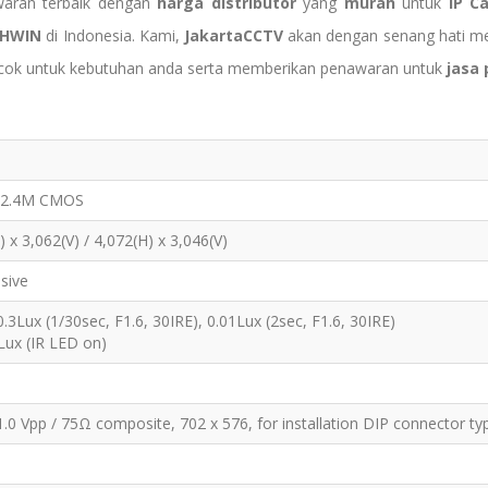
waran terbaik dengan
harga distributor
yang
murah
untuk
IP C
HWIN
di Indonesia. Kami,
JakartaCCTV
akan dengan senang hati 
ocok untuk kebutuhan anda serta memberikan penawaran untuk
jasa
 12.4M CMOS
) x 3,062(V) / 4,072(H) x 3,046(V)
ssive
 0.3Lux (1/30sec, F1.6, 30IRE), 0.01Lux (2sec, F1.6, 30IRE)
Lux (IR LED on)
1.0 Vpp / 75Ω composite, 702 x 576, for installation DIP connector ty