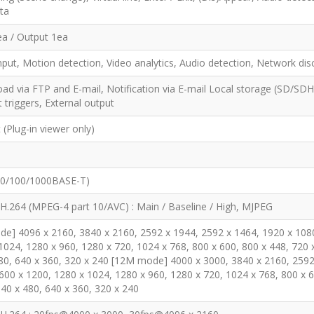
ta
ea / Output 1ea
nput, Motion detection, Video analytics, Audio detection, Network di
load via FTP and E-mail, Notification via E-mail Local storage (SD/S
t triggers, External output
 (Plug-in viewer only)
10/100/1000BASE-T)
 H.264 (MPEG-4 part 10/AVC) : Main / Baseline / High, MJPEG
e] 4096 x 2160, 3840 x 2160, 2592 x 1944, 2592 x 1464, 1920 x 108
1024, 1280 x 960, 1280 x 720, 1024 x 768, 800 x 600, 800 x 448, 720 
80, 640 x 360, 320 x 240 [12M mode] 4000 x 3000, 3840 x 2160, 2592
600 x 1200, 1280 x 1024, 1280 x 960, 1280 x 720, 1024 x 768, 800 x 6
640 x 480, 640 x 360, 320 x 240