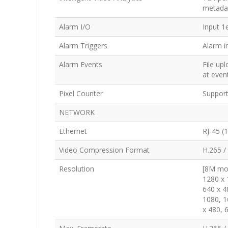
metada
Alarm I/O
Input 1
Alarm Triggers
Alarm i
Alarm Events
File up
at even
Pixel Counter
Support
NETWORK
Ethernet
RJ-45 (
Video Compression Format
H.265 /
Resolution
[8M mod
1280 x 
640 x 4
1080, 1
x 480, 