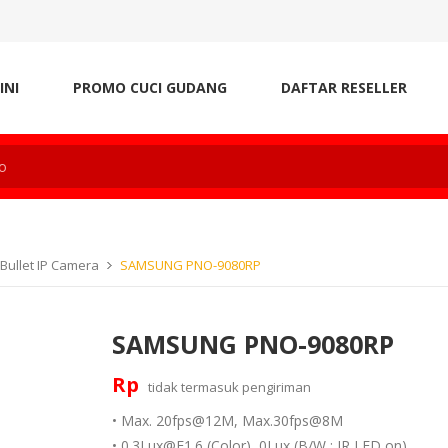
INI
PROMO CUCI GUDANG
DAFTAR RESELLER
ullet IP Camera
SAMSUNG PNO-9080RP
SAMSUNG PNO-9080RP
Rp
tidak termasuk
pengiriman
• Max. 20fps@12M, Max.30fps@8M
• 0.3Lux@F1.6 (Color), 0Lux (B/W : IR LED on)