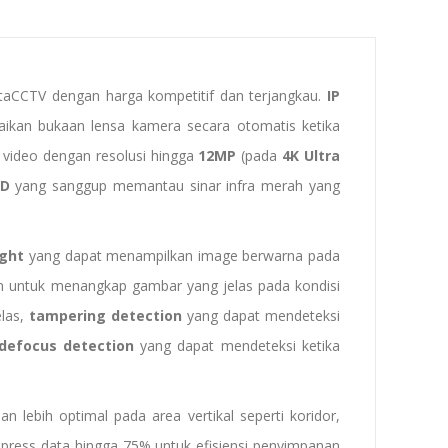
artaCCTV dengan harga kompetitif dan terjangkau.
IP
an bukaan lensa kamera secara otomatis ketika
 video dengan resolusi hingga
12MP
(pada
4K Ultra
ED
yang sanggup memantau sinar infra merah yang
ight
yang dapat menampilkan image berwarna pada
 untuk menangkap gambar yang jelas pada kondisi
elas,
tampering detection
yang dapat mendeteksi
defocus detection
yang dapat mendeteksi ketika
lebih optimal pada area vertikal seperti koridor,
ress data hingga 75% untuk efisiensi penyimpanan