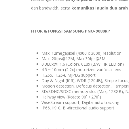
dan bandwidth
,
serta
komunikasi audio dua arah
FITUR & FUNGSI SAMSUNG PNO-9080RP
Max. 12megapixel (4000 x 3000) resolution
Max. 20fps@12M, Max.30fps@8M
0.3Lux@F1.6 (Color), 0Lux (B/W : IR LED on)
4.5 ~ 10mm (2.2x) motorized varifocal lens
H.265, H.264, MJPEG support
Day & Night (ICR), WDR (120dB), Simple focus, 
Motion detection, Defocus detection, Tamper
SD/SDHC/SDXC memoty slot (Max, 128GB), NA
Hallway view (Rotate 90˚ / 270˚)
WiseStream support, Digital auto tracking
IP66, IK10, Bi-directional audio support