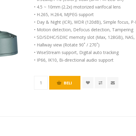
• 4.5 ~ 10mm (2.2x) motorized varifocal lens
• H.265, H.264, MJPEG support
• Day & Night (ICR), WDR (120dB), Simple focus, P-I
• Motion detection, Defocus detection, Tampering
• SD/SDHC/SDXC memoty slot (Max, 128GB), NAS, 
• Hallway view (Rotate 90˚ / 270˚)
• WiseStream support, Digital auto tracking
• IP66, IK10, Bi-directional audio support