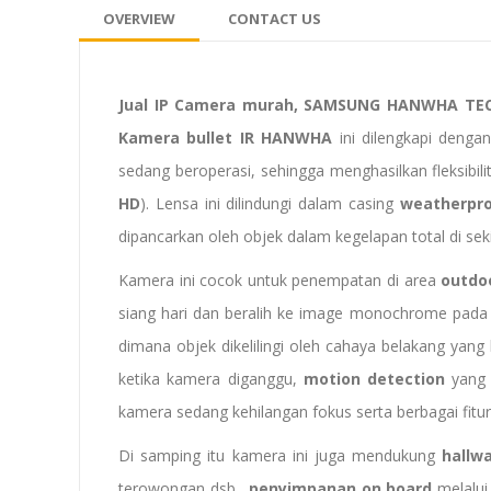
OVERVIEW
CONTACT US
Jual IP Camera murah, SAMSUNG HANWHA TE
Kamera bullet IR HANWHA
ini dilengkapi denga
sedang beroperasi, sehingga menghasilkan fleksibi
HD
). Lensa ini dilindungi dalam casing
weatherpro
dipancarkan oleh objek dalam kegelapan total di sek
Kamera ini cocok untuk penempatan di area
outdo
siang hari dan beralih ke image monochrome pada 
dimana objek dikelilingi oleh cahaya belakang yang 
ketika kamera diganggu,
motion detection
yang 
kamera sedang kehilangan fokus serta berbagai fitur 
Di samping itu kamera ini juga mendukung
hallw
terowongan dsb.,
penyimpanan
on board
melalui