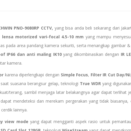
CHWIN PNO-9080RP CCTV,
yang bisa anda beli sekarang dari Jak
n
lensa motorized vari-focal 4.5-10 mm
yang mampu menyesuaik
litas pada area pandang kamera sekuriti, serta menangkap gambar &
of IP66 dan anti maling IK10
yang dikombinasikan dengan
IR L
itar kamera.
or
karena diperlengkapi dengan
Simple Focus
,
Filter IR Cut Day/N
saat suasana berangsur gelap, teknologi
True WDR
yang digunakan
kuat/terang, sambil menjaga latar belakangnya agar dapat terlihat j
dapat mendeteksi dan merekam pergerakan yang tidak biasanya,
cerdik lainnya.
ay view mode
yang dapat mengganti aspek rasio untuk pemantauan 
SD Card Slot 128GB
, teknologi
WiseStream
yang dapat mengkomp