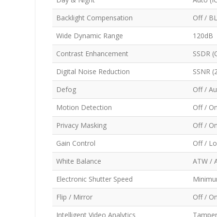
Backlight Compensation
Off / B
Wide Dynamic Range
120dB
Contrast Enhancement
SSDR (O
Digital Noise Reduction
SSNR (2
Defog
Off / A
Motion Detection
Off / O
Privacy Masking
Off / O
Gain Control
Off / L
White Balance
ATW / A
Electronic Shutter Speed
Minimum
Flip / Mirror
Off / O
Intelligent Video Analytics
Tamperi