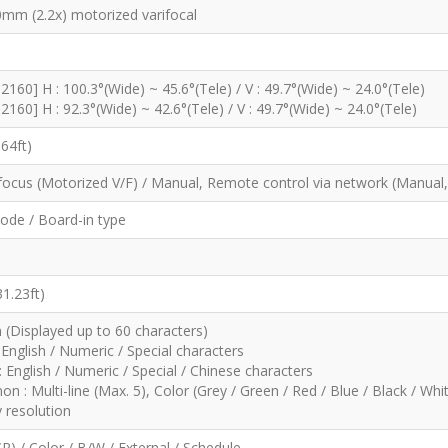
0mm (2.2x) motorized varifocal
2160] H : 100.3°(Wide) ~ 45.6°(Tele) / V : 49.7°(Wide) ~ 24.0°(Tele)
2160] H : 92.3°(Wide) ~ 42.6°(Tele) / V : 49.7°(Wide) ~ 24.0°(Tele)
.64ft)
focus (Motorized V/F) / Manual, Remote control via network (Manual,
mode / Board-in type
1.23ft)
n (Displayed up to 60 characters)
 English / Numeric / Special characters
 : English / Numeric / Special / Chinese characters
n : Multi-line (Max. 5), Color (Grey / Green / Red / Blue / Black / Wh
y resolution
CR) / Color / B/W / External / Schedule