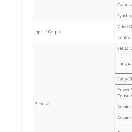
Camera 
Synchro
Video 
Input / Output
Control
Setup 
Langua
Safty/
Power 
Consum
General
Ambien
Ambient