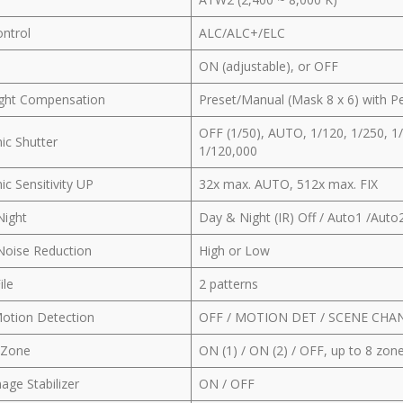
ontrol
ALC/ALC+/ELC
ON (adjustable), or OFF
ight Compensation
Preset/Manual (Mask 8 x 6) with P
OFF (1/50), AUTO, 1/120, 1/250, 1/
nic Shutter
1/120,000
ic Sensitivity UP
32x max. AUTO, 512x max. FIX
Night
Day & Night (IR) Off / Auto1 /Auto
 Noise Reduction
High or Low
ile
2 patterns
otion Detection
OFF / MOTION DET / SCENE CHA
 Zone
ON (1) / ON (2) / OFF, up to 8 zon
age Stabilizer
ON / OFF