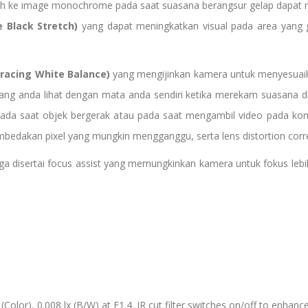
alih ke image monochrome pada saat suasana berangsur gelap dapa
 Black Stretch)
yang dapat meningkatkan visual pada area yang 
racing White Balance)
yang mengijinkan kamera untuk menyesuai
ang anda lihat dengan mata anda sendiri ketika merekam suasana di
ada saat objek bergerak atau pada saat mengambil video pada ko
bedakan pixel yang mungkin mengganggu, serta lens distortion corre
ga disertai focus assist yang memungkinkan kamera untuk fokus leb
 (Color), 0.008 lx (B/W) at F1.4. IR cut filter switches on/off to enhan