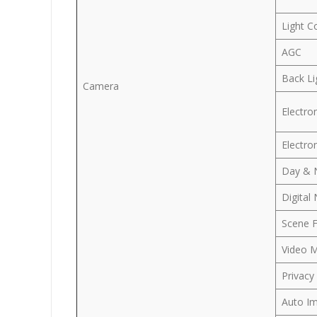
Light C
AGC
Back L
Camera
Electro
Electron
Day & 
Digital
Scene F
Video M
Privacy
Auto Im