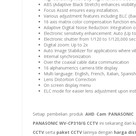
ABS (Adaptive Black Stretch) enhances visibility
Focus Assist ensures easy installation.
Various adjustment features including BLC (B
16 axis matrix color compensation function ena
Adaptive Digital Noise Reduction: Integration
Electronic sensitivity enhancement: Auto (Up to
Electronic shutter from 1/120 to 1/120,000 sec
Digital zoom: Up to 2x
Auto Image Stabilizer for applications where vi
Internal synchronization
Over the coaxial cable data communication
16 alphanumerics camera title display
Multi language: English, French, Italian, Spani
Lens Distortion Correction
On screen display menu
ELC mode for easier lens adjustment upon inst
Setiap pembelian produk
AHD Cam PANASONIC
PANASONIC WV-CP310/G CCTV
ini sekarang dari 
CCTV
serta
paket CCTV
lainnya dengan
harga dis