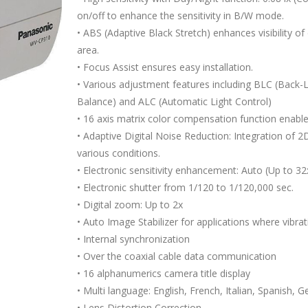
on/off to enhance the sensitivity in B/W mode.
• ABS (Adaptive Black Stretch) enhances visibility of
area.
• Focus Assist ensures easy installation.
• Various adjustment features including BLC (Back
Balance) and ALC (Automatic Light Control)
• 16 axis matrix color compensation function enable
• Adaptive Digital Noise Reduction: Integration of
various conditions.
• Electronic sensitivity enhancement: Auto (Up to 32x
• Electronic shutter from 1/120 to 1/120,000 sec.
• Digital zoom: Up to 2x
• Auto Image Stabilizer for applications where vibra
• Internal synchronization
• Over the coaxial cable data communication
• 16 alphanumerics camera title display
• Multi language: English, French, Italian, Spanish,
• Lens Distortion Correction