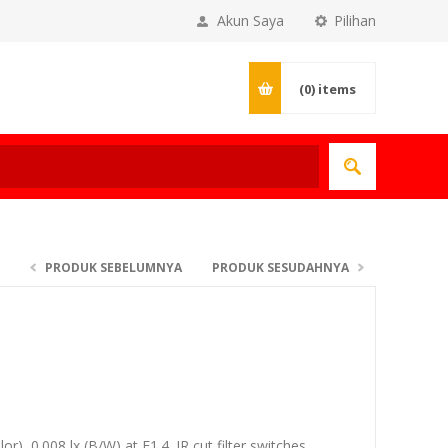
Akun Saya
Pilihan
(0)
items
PRODUK SEBELUMNYA
PRODUK SESUDAHNYA
lor), 0.008 lx (B/W) at F1.4. IR cut filter switches