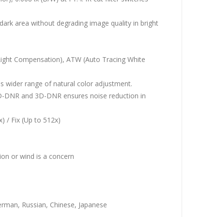
 dark area without degrading image quality in bright
-Light Compensation), ATW (Auto Tracing White
s wider range of natural color adjustment.
 2D-DNR and 3D-DNR ensures noise reduction in
) / Fix (Up to 512x)
tion or wind is a concern
 German, Russian, Chinese, Japanese