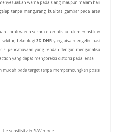
t menyesuaikan warna pada siang maupun malam hari
gelap tanpa mengurangi kualitas gambar pada area
kan corak warna secara otomatis untuk memastikan
 sekitar, teknologi
3D DNR
yang bisa mengeliminasi
ndisi pencahayaan yang rendah dengan menganalisa
ction yang dapat mengoreksi distorsi pada lensa.
ih mudah pada target tanpa memperhitungkan posisi
ce the sensitivity in B/W mode.