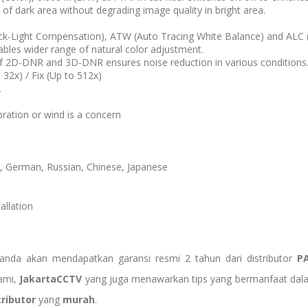
 of dark area without degrading image quality in bright area.
ack-Light Compensation), ATW (Auto Tracing White Balance) and ALC (
bles wider range of natural color adjustment.
 of 2D-DNR and 3D-DNR ensures noise reduction in various conditions
 32x) / Fix (Up to 512x)
.
bration or wind is a concern
sh, German, Russian, Chinese, Japanese
allation
anda akan mendapatkan garansi resmi 2 tahun dari distributor
P
kami,
JakartaCCTV
yang juga menawarkan tips yang bermanfaat da
tributor
yang
murah
.