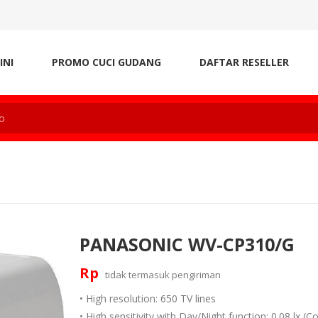
INI
PROMO CUCI GUDANG
DAFTAR RESELLER
PANASONIC WV-CP310/G
Rp
tidak termasuk
pengiriman
• High resolution: 650 TV lines
• High sensitivity with Day/Night function: 0.08 lx (Co