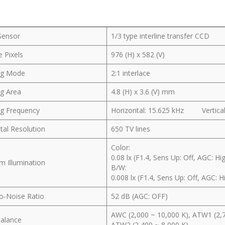
Sensor
1/3 type interline transfer CCD
e Pixels
976 (H) x 582 (V)
ng Mode
2:1 interlace
ng Area
4.8 (H) x 3.6 (V) mm
ng Frequency
Horizontal: 15.625 kHz Vertical
tal Resolution
650 TV lines
Color:
0.08 lx (F1.4, Sens Up: Off, AGC: Hi
m Illumination
B/W:
0.008 lx (F1.4, Sens Up: Off, AGC: H
to-Noise Ratio
52 dB (AGC: OFF)
AWC (2,000 ~ 10,000 K), ATW1 (2,7
Balance
ATW2 (2,400 ~ 8,000 K)