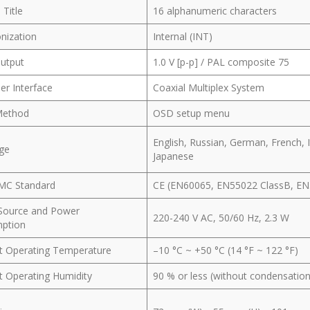
Title
16 alphanumeric characters
nization
Internal (INT)
Output
1.0 V [p-p] / PAL composite 75
ler Interface
Coaxial Multiplex System
Method
OSD setup menu
English, Russian, German, French, I
ge
Japanese
EMC Standard
CE (EN60065, EN55022 ClassB, E
Source and Power
220-240 V AC, 50/60 Hz, 2.3 W
ption
t Operating Temperature
–10 °C ~ +50 °C (14 °F ~ 122 °F)
 Operating Humidity
90 % or less (without condensation