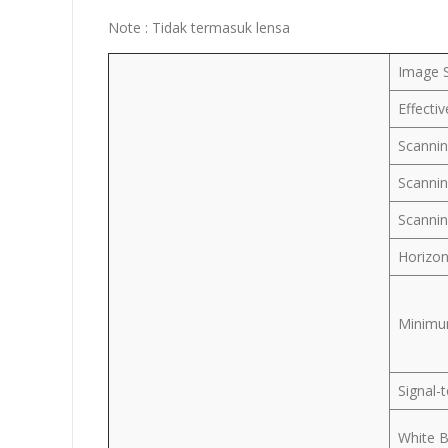
Note : Tidak termasuk lensa
Image 
Effectiv
Scanni
Scanni
Scanni
Horizon
Minimu
Signal-
White 