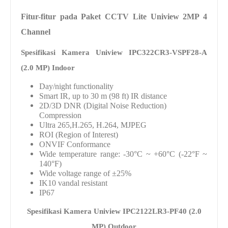
Fitur-fitur pada Paket CCTV
Lite Uniview 2MP 4
Channel
Spesifikasi Kamera Uniview
IPC322CR3-VSPF28-A
(2.0 MP)
I
ndoor
Day/night functionality
Smart IR, up to 30 m (98 ft) IR distance
2D/3D DNR (Digital Noise Reduction)
Compression
Ultra 265,H.265, H.264, MJPEG
ROI (Region of Interest)
ONVIF Conformance
Wide temperature range: -30°C ~ +60°C (-22°F ~
140°F)
Wide voltage range of ±25%
IK10 vandal resistant
IP67
Spesifikasi Kamera Uniview
IPC2122LR3-PF40 (2.0
MP) Outdoor