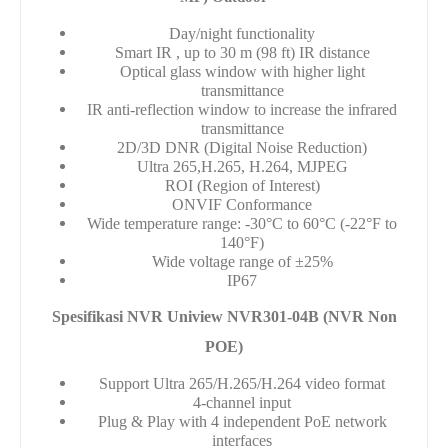
Day/night functionality
Smart IR , up to 30 m (98 ft) IR distance
Optical glass window with higher light
transmittance
IR anti-reflection window to increase the infrared
transmittance
2D/3D DNR (Digital Noise Reduction)
Ultra 265,H.265, H.264, MJPEG
ROI (Region of Interest)
ONVIF Conformance
Wide temperature range: -30°C to 60°C (-22°F to
140°F)
Wide voltage range of ±25%
IP67
Spesifikasi NVR Uniview
NVR301-04B (NVR Non
POE)
Support Ultra 265/H.265/H.264 video format
4-channel input
Plug & Play with 4 independent PoE network
interfaces