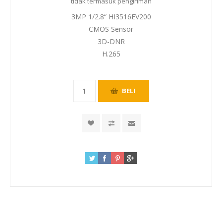
tidak termasuk
pengiriman
3MP 1/2.8“ HI3516EV200
CMOS Sensor
3D-DNR
H.265