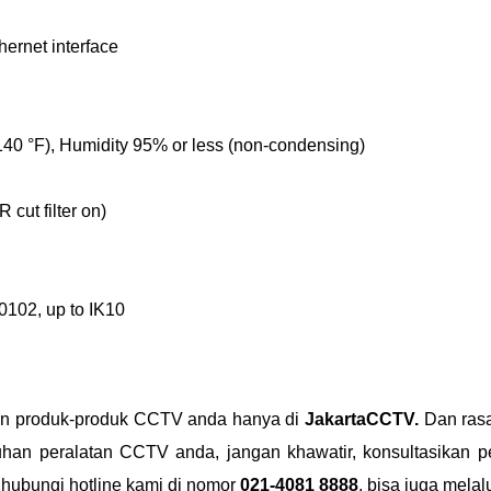
ernet interface
 140 °F), Humidity 95% or less (non-condensing)
cut filter on)
0102, up to IK10
ian produk-produk CCTV anda hanya di
JakartaCCTV.
Dan rasa
uhan peralatan CCTV anda, jangan khawatir, konsultasikan
nghubungi hotline kami di nomor
021-4081 8888
, bisa juga melal