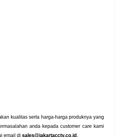
kan kualitas serta harga-harga produknya yang
 permasalahan anda kepada customer care kami
ui email di
sales@jakartacctv.co.id
.