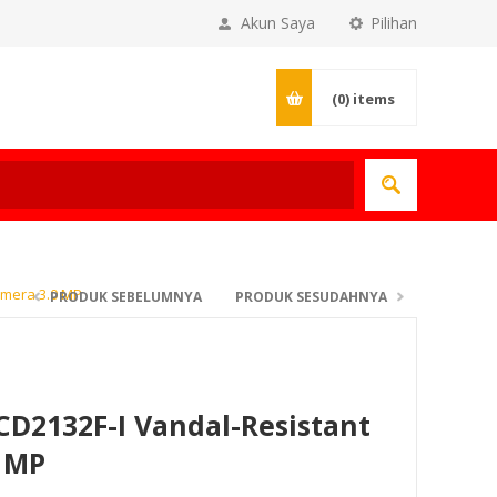
Akun Saya
Pilihan
(0)
items
amera 3.0 MP
PRODUK SEBELUMNYA
PRODUK SESUDAHNYA
CD2132F-I Vandal-Resistant
 MP