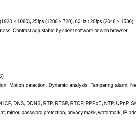
(1920 × 1080), 25fps (1280 × 720), 60Hz : 20fps (2048 × 1536),
tness, Contrast adjustable by client software or web browser
S)
tion, Motion detection, Dynamic analysis, Tampering alarm, Ne
, DHCP, DNS, DDNS, RTP, RTSP, RTCP, PPPoE, NTP, UPnP, SM
eat, mirror, password protection, privacy mask, watermark, IP a