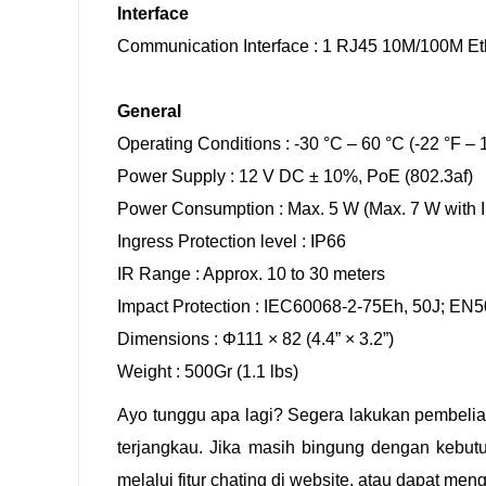
Interface
Communication Interface : 1 RJ45 10M/100M Eth
General
Operating Conditions : -30 °C – 60 °C (-22 °F –
Power Supply : 12 V DC ± 10%, PoE (802.3af)
Power Consumption : Max. 5 W (Max. 7 W with IR 
Ingress Protection level : IP66
IR Range : Approx. 10 to 30 meters
Impact Protection : IEC60068-2-75Eh, 50J; EN5
Dimensions : Φ111 × 82 (4.4” × 3.2”)
Weight : 500Gr (1.1 lbs)
Ayo tunggu apa lagi? Segera lakukan pembel
terjangkau. Jika masih bingung dengan kebut
melalui fitur chating di website, atau dapat me