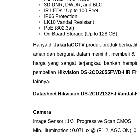
3D DNR, DWDR, and BLC
IR LEDs : Up to 100 Feet
IP66 Protection
LK10 Vandal Resistant
PoE (802.3af)
On-Board Storage (Up to 128 GB)
Hanya di
JakartaCCTV
produk-produk berkuali
aman dan berguna dalam memilih, membeli
harga yang sangat terjangkau bahkan hampi
pembelian
Hikvision DS-2CD2055FWD-I IR Fi
lainnya.
Datasheet Hikvision DS-2CD2132F-I Vandal-
Camera
Image Sensor : 1/3" Progressive Scan CMOS
Min. Illumination : 0.07Lux @ (F1.2, AGC ON) ,0