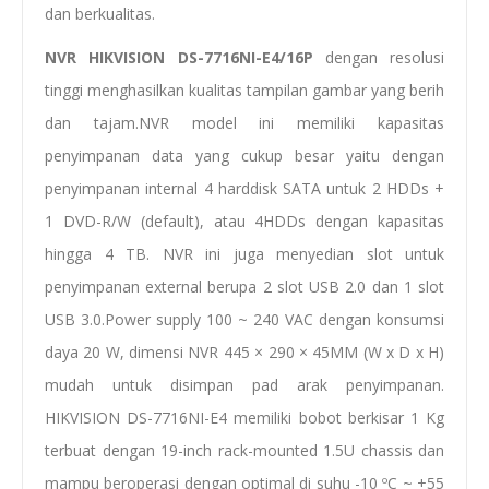
dan berkualitas.
NVR HIKVISION DS-7716NI-E4/16P
dengan resolusi
tinggi menghasilkan kualitas tampilan gambar yang berih
dan tajam.NVR model ini memiliki kapasitas
penyimpanan data yang cukup besar yaitu dengan
penyimpanan internal 4 harddisk SATA untuk 2 HDDs +
1 DVD-R/W (default), atau 4HDDs dengan kapasitas
hingga 4 TB. NVR ini juga menyedian slot untuk
penyimpanan external berupa 2 slot USB 2.0 dan 1 slot
USB 3.0.Power supply 100 ~ 240 VAC dengan konsumsi
daya 20 W, dimensi NVR 445 × 290 × 45MM (W x D x H)
mudah untuk disimpan pad arak penyimpanan.
HIKVISION DS-7716NI-E4 memiliki bobot berkisar 1 Kg
terbuat dengan 19-inch rack-mounted 1.5U chassis dan
mampu beroperasi dengan optimal di suhu -10 ºC ~ +55