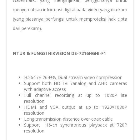
watermark, yang menginjinkan penggunanya untuk
menyematkan informasi digital pada video yang direkam
(yang biasanya berfungsi untuk memproteksi hak cipta
dari perekam).
FITUR & FUNGSI HIKVISION DS-7216HGHI-F1
H.264 /H.264+& Dual-stream video compression
Support both HD-TVI /analog and AHD cameras
with adaptive access
Full channel recording at up to 1080P lite
resolution
HDMI and VGA output at up to 1920×1080P
resolution
Long transmission distance over coax cable
Support 16-ch synchronous playback at 720P
resolution