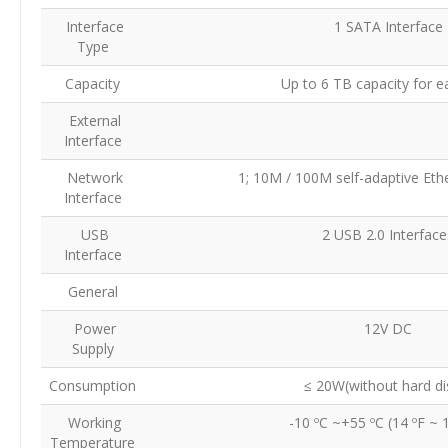
Interface
1 SATA Interface
Type
Capacity
Up to 6 TB capacity for e
External
Interface
Network
1; 10M / 100M self-adaptive Eth
Interface
USB
2 USB 2.0 Interfac
Interface
General
Power
12V DC
Supply
Consumption
≤ 20W(without hard d
Working
-10 ºC ~+55 ºC (14 ºF ~ 
Temperature