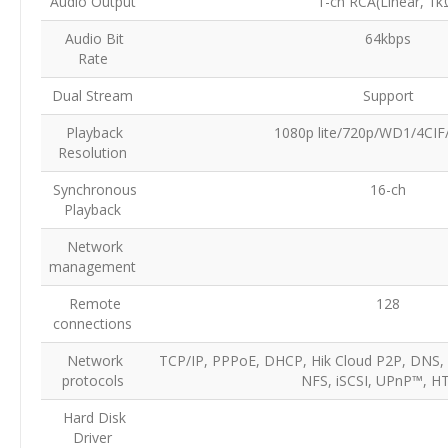
Audio Output
1-ch RCA(Linear, 1
Audio Bit
64kbps
Rate
Dual Stream
Support
Playback
1080p lite/720p/WD1/4CI
Resolution
Synchronous
16-ch
Playback
Network
management
Remote
128
connections
Network
TCP/IP, PPPoE, DHCP, Hik Cloud P2P, DNS
protocols
NFS, iSCSI, UPnP™, 
Hard Disk
Driver