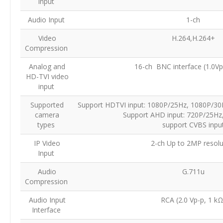
Input
Audio Input
1-ch
Video
H.264,H.264+
Compression
Analog and
16-ch BNC interface (1.0V
HD-TVI video
input
Supported
Support HDTVI input: 1080P/25Hz, 1080P/30
camera
Support AHD input: 720P/25Hz
types
support CVBS inpu
IP Video
2-ch Up to 2MP resol
Input
Audio
G.711u
Compression
Audio Input
RCA (2.0 Vp-p, 1 k
Interface