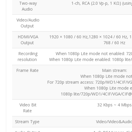
Two-way
1-ch, RCA (2.0 Vp-p, 1 KΩ) (usin
Audio
Video/Audio
Output
HDMI/VGA
1920 × 1080 / 60 Hz,1280 × 1024 / 60 Hz, 1
Output
768 / 60 Hz
Recording
When 1080p Lite mode not enabled: 72
resolution
When 1080p Lite mode enabled: 1080p lit
Frame Rate
Main stream:
When 1080p Lite mode not
For 720p stream access: 720p/WD1/4CIF/VG
When 1080p Lite mode e
1080p lite/720p/WD1/4CIF/VGA/CIF@2
Video Bit
32 Kbps ~ 4 Mbp
Rate
Stream Type
Video/Video&Audi