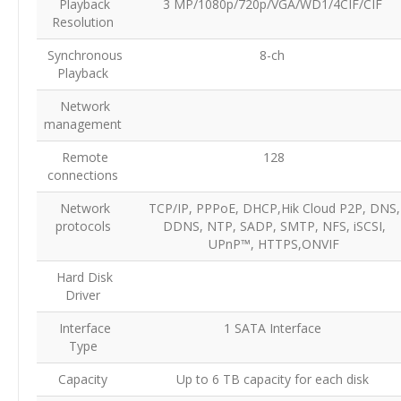
Playback
3 MP/1080p/720p/VGA/WD1/4CIF/CIF
Resolution
Synchronous
8-ch
Playback
Network
management
Remote
128
connections
Network
TCP/IP, PPPoE, DHCP,Hik Cloud P2P, DNS,
protocols
DDNS, NTP, SADP, SMTP, NFS, iSCSI,
UPnP™, HTTPS,ONVIF
Hard Disk
Driver
Interface
1 SATA Interface
Type
Capacity
Up to 6 TB capacity for each disk