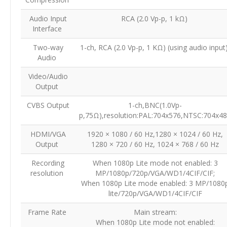
Audio Input
RCA (2.0 Vp-p, 1 kΩ)
Interface
Two-way
1-ch, RCA (2.0 Vp-p, 1 KΩ) (using audio input
Audio
Video/Audio
Output
CVBS Output
1-ch,BNC(1.0Vp-
p,75Ω),resolution:PAL:704x576,NTSC:704x4
HDMI/VGA
1920 × 1080 / 60 Hz,1280 × 1024 / 60 Hz,
Output
1280 × 720 / 60 Hz, 1024 × 768 / 60 Hz
Recording
When 1080p Lite mode not enabled: 3
resolution
MP/1080p/720p/VGA/WD1/4CIF/CIF;
When 1080p Lite mode enabled: 3 MP/1080
lite/720p/VGA/WD1/4CIF/CIF
Frame Rate
Main stream:
When 1080p Lite mode not enabled: