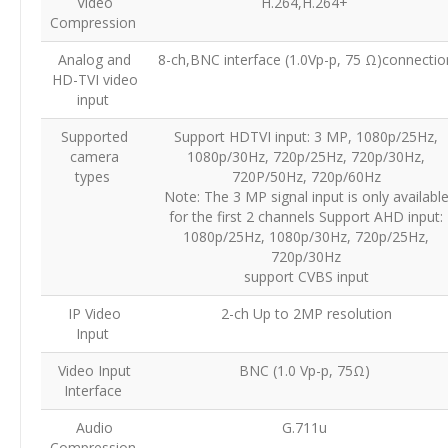
Video
H.264,H.264+
Compression
Analog and
8-ch,BNC interface (1.0Vp-p, 75 Ω)connectio
HD-TVI video
input
Supported
Support HDTVI input: 3 MP, 1080p/25Hz,
camera
1080p/30Hz, 720p/25Hz, 720p/30Hz,
types
720P/50Hz, 720p/60Hz
Note: The 3 MP signal input is only availabl
for the first 2 channels Support AHD input:
1080p/25Hz, 1080p/30Hz, 720p/25Hz,
720p/30Hz
support CVBS input
IP Video
2-ch Up to 2MP resolution
Input
Video Input
BNC (1.0 Vp-p, 75Ω)
Interface
Audio
G.711u
Compression