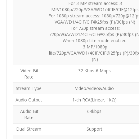
For 3 MP stream access: 3
MP/1080p/720p/VGA/WD1/4CIF/CIF@12fps
For 1080p stream access: 1080p/720p@12fp
VGA/WD1/4CIF/CIF@25fps (P)/30fps (N)
For 720p stream access:
720p/VGA/WD1/4CIF/CIF@25fps (P)/30fps (N
When 1080p Lite mode enabled:
3 MP/1080p
lite/720p/VGA/WD1/4CIF/CIF@25fps (P)/30fp
(N)
Video Bit
32 Kbps-6 Mbps
Rate
Stream Type
Video/Video&Audio
Audio Output
1-ch RCA(Linear, 1kΩ)
Audio Bit
64kbps
Rate
Dual Stream
Support