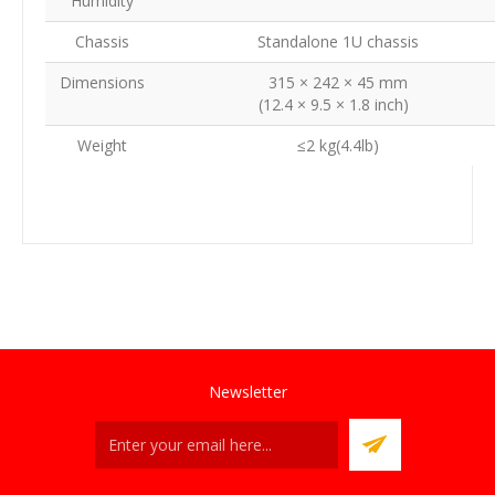
Humidity
Chassis
Standalone 1U chassis
Dimensions
315 × 242 × 45 mm
(12.4 × 9.5 × 1.8 inch)
Weight
≤2 kg(4.4lb)
Newsletter