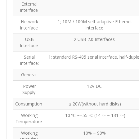
External
Interface
Network
1; 10M / 100M self-adaptive Ethernet
Interface
interface
USB
2 USB 2.0 Interfaces
Interface
Serial
1; standard RS-485 serial interface, half-dupl
Interface:
General
Power
12V DC
Supply
Consumption
≤ 20W(without hard disks)
Working
-10 ºC ~+55 ºC (14 ºF ~ 131 ºF)
Temperature
Working
10% ~ 90%