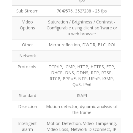
Sub Stream
704?576, 352?288 - 25 fps
Video
Saturation / Brightness / Contrast -
Options
Configurable using client software or
a web browser
Other
Mirror reflection, DWDR, BLC, ROI
Network
Protocols
TCP/IP, ICMP, HTTP, HTTPS, FTP,
DHCP, DNS, DDNS, RTP, RTSP,
RTCP, PPPoE, NTP, UPnP, IGMP,
QoS, IPv6
Standard
ISAPI
Detection
Motion detector, dynamic analysis of
the frame
Intelligent
Motion Detection, Video Tampering,
alarm
Video Loss, Network Disconnect, IP