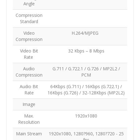
Angle
Compression
Standard
Video
H.264/MJPEG
Compression
Video Bit
32 Kbps – 8 Mbps
Rate
Audio
G.711 / G.722.1 / G.726 / MP2L2 /
Compression
PCM
Audio Bit
64Kbps (G.711) / 16Kbps (G.722.1) /
Rate
16Kbps (G.726) / 32-128Kbps (MP2L2)
Image
Max.
1920x1080
Resolution
Main Stream
1920x1080, 1280?960, 1280?720 - 25
fps