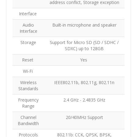
address conflict, Storage exception
Interface
Audio
Built-in microphone and speaker
Interface
Storage
Support for Micro SD (SD / SDHC /
SDXC) up to 128GB
Reset
Yes
Wi-Fi
Wireless
IEEE802.11b, 802.11g, 802.11n
Standards
Frequency
2.4 GHz - 2.4835 GHz
Range
Channel
20/40MHz Support
Bandwidth
Protocols
802.11b: CCK, QPSK, BPSK,