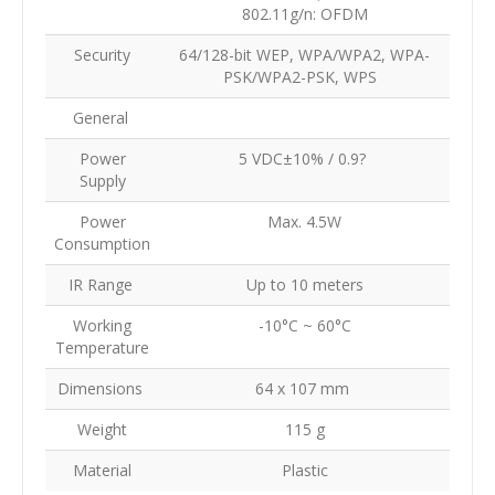
802.11g/n: OFDM
Security
64/128-bit WEP, WPA/WPA2, WPA-
PSK/WPA2-PSK, WPS
General
Power
5 VDC±10% / 0.9?
Supply
Power
Max. 4.5W
Consumption
IR Range
Up to 10 meters
Working
-10°C ~ 60°C
Temperature
Dimensions
64 x 107 mm
Weight
115 g
Material
Plastic