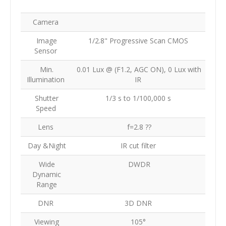
Camera
Image
1/2.8" Progressive Scan CMOS
Sensor
Min.
0.01 Lux @ (F1.2, AGC ON), 0 Lux with
Illumination
IR
Shutter
1/3 s to 1/100,000 s
Speed
Lens
f=2.8 ??
Day &Night
IR cut filter
Wide
DWDR
Dynamic
Range
DNR
3D DNR
Viewing
105°