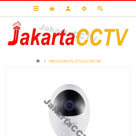
HIKVISION DS-2CV2U21FD-IW