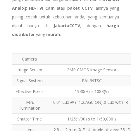
Analog HD-TVI Cam
atau
paket CCTV
lainnya yang
paling cocok untuk kebutuhan anda, yang semuanya
dijual hanya di
JakartaCCTV
, dengan
harga
distributor
yang
murah
.
Camera
Image Sensor
2MP CMOS Image Sensor
Signal System
PAL/NTSC
Effective Pixels
1930(H) × 1088(V)
Min.
0.01 Lux @ (F1.2,AGC ON),0 Lux with I
Illumination
Shutter Time
1/25(1/30) s to 1/50,000 s
Lens
2.8 - 12 mm @ F1.4, Angle of view: 35.1°