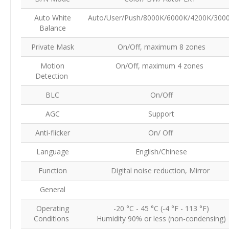
Auto White
Auto/User/Push/8000K/6000K/4200K/300
Balance
Private Mask
On/Off, maximum 8 zones
Motion
On/Off, maximum 4 zones
Detection
BLC
On/Off
AGC
Support
Anti-flicker
On/ Off
Language
English/Chinese
Function
Digital noise reduction, Mirror
General
Operating
-20 °C - 45 °C (-4 °F - 113 °F)
Conditions
Humidity 90% or less (non-condensing)