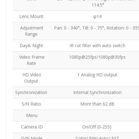
114.5°
Lens Mount
φ14
Adjustment
Pan: 0 - 340°, Tilt: 0 - 75°, Rotation: 0 - 35
Range
Day& Night
IR cut filter with auto switch
Video Frame
1080p@25fps/1080p@30fps
Rate
HD Video
1 Analog HD output
Output
Synchronization
Internal Synchronization
S/N Ratio
More than 62 dB
Menu
Camera ID
On/Off (0-255)
D/N Mode
Color/ BW/ Auto/ EXT