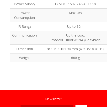
Power Supply
12 VDC±15%, 24 VAC±15%
Power
Max. 4W
Consumption
IR Range
Up to 30m
Communication
Up the coax
Protocol: HIKVISION-C(Coaxitron)
Dimension
Φ 136 × 101.94 mm (Φ 5.35” × 4.01”)
Weight
600 g
Newsletter