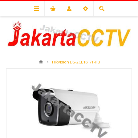
Hikvision DS-2CE16F7T-IT3