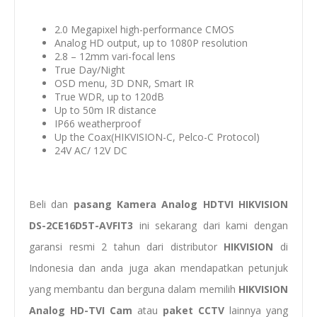
2.0 Megapixel high-performance CMOS
Analog HD output, up to 1080P resolution
2.8 – 12mm vari-focal lens
True Day/Night
OSD menu, 3D DNR, Smart IR
True WDR, up to 120dB
Up to 50m IR distance
IP66 weatherproof
Up the Coax(HIKVISION-C, Pelco-C Protocol)
24V AC/ 12V DC
Beli dan
pasang
Kamera Analog HDTVI HIKVISION
DS-2CE16D5T-AVFIT3
ini sekarang dari kami dengan
garansi resmi 2 tahun dari distributor
HIKVISION
di
Indonesia dan anda juga akan mendapatkan petunjuk
yang membantu dan berguna dalam memilih
HIKVISION
Analog HD-TVI Cam
atau
paket CCTV
lainnya yang