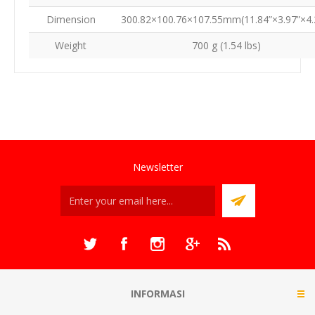
Dimension
300.82×100.76×107.55mm(11.84”×3.97”×4.
Weight
700 g (1.54 lbs)
Newsletter
INFORMASI