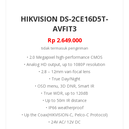
HIKVISION DS-2CE16D5T-
AVFIT3
Rp 2.649.000
tidak termasuk
pengiriman
• 2.0 Megapixel high-performance CMOS
• Analog HD output, up to 1080P resolution
• 2.8 – 12mm vari-focal lens
• True Day/Night
• OSD menu, 3D DNR, Smart IR
• True WDR, up to 120dB
• Up to 50m IR distance
• IP66 weatherproof
• Up the Coax(HIKVISION-C, Pelco-C Protocol)
• 24V AC/ 12V DC