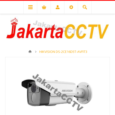
HIKVISION DS-2CE16D5T-AVFIT3