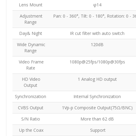
Lens Mount
φ14
Adjustment
Pan: 0 - 360°, Tilt: 0 - 180°, Rotation: 0 - 
Range
Day& Night
IR cut filter with auto switch
Wide Dynamic
120dB
Range
Video Frame
1080p@25fps/1080p@30fps
Rate
HD Video
1 Analog HD output
Output
Synchronization
Internal Synchronization
CVBS Output
1Vp-p Composite Output(75Ω/BNC)
S/N Ratio
More than 62 dB
Up the Coax
Support