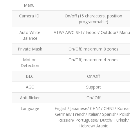
Menu
Camera ID
On/off (15 characters, position
programmable)
Auto White
ATW/ AWC-SET/ Indoor/ Outdoor/ Manu
Balance
Private Mask
On/Off, maximum 8 zones
Motion
On/Off, maximum 4 zones
Detection
BLC
On/Off
AGC
Support
Anti-flicker
On/ Off
Language
English/ Japanese/ CHN1/ CHN2/ Korea
German/ French/ Italian/ Spanish/ Polis
Russian/ Portuguese/ Dutch/ Turkish/
Hebrew/ Arabic