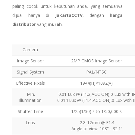
paling cocok untuk kebutuhan anda, yang semuanya
dijual hanya di
JakartaCCTV
, dengan
harga
distributor
yang
murah
.
Camera
Image Sensor
2MP CMOS Image Sensor
Signal System
PAL/NTSC
Effective Pixels
1944(H)×1092(V)
Min.
0.01 Lux @ (F1.2,AGC ON),0 Lux with I
Illumination
0.014 Lux @ (F1.4,AGC ON),0 Lux with I
Shutter Time
1/25(1/30) s to 1/50,000 s
Lens
2.8-12mm @ F1.4
Angle of view: 103° - 32.1°