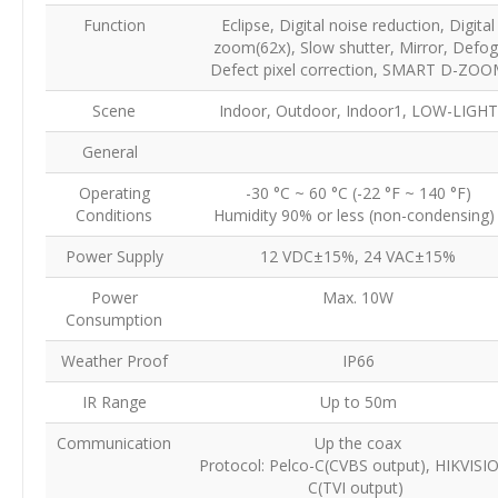
Function
Eclipse, Digital noise reduction, Digital
zoom(62x), Slow shutter, Mirror, Defog
Defect pixel correction, SMART D-ZO
Scene
Indoor, Outdoor, Indoor1, LOW-LIGHT
General
Operating
-30 °C ~ 60 °C (-22 °F ~ 140 °F)
Conditions
Humidity 90% or less (non-condensing
Power Supply
12 VDC±15%, 24 VAC±15%
Power
Max. 10W
Consumption
Weather Proof
IP66
IR Range
Up to 50m
Communication
Up the coax
Protocol: Pelco-C(CVBS output), HIKVISI
C(TVI output)