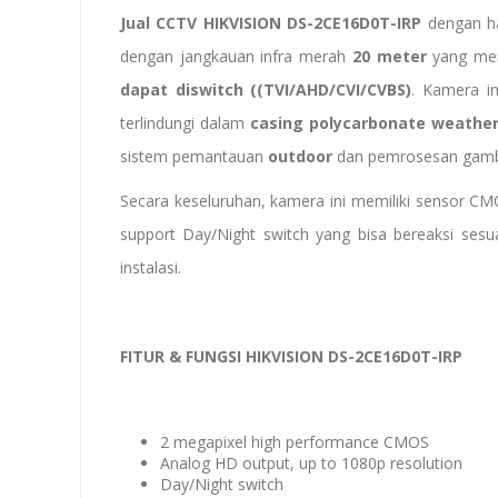
Jual CCTV HIKVISION DS-2CE16D0T-IRP
dengan h
dengan jangkauan infra merah
20 meter
yang mem
dapat diswitch ((TVI/AHD/CVI/CVBS)
. Kamera in
terlindungi dalam
casing polycarbonate weather
sistem pemantauan
outdoor
dan pemrosesan gamb
Secara keseluruhan, kamera ini memiliki sensor C
support Day/Night switch yang bisa bereaksi ses
instalasi.
FITUR & FUNGSI HIKVISION DS-2CE16D0T-IRP
2 megapixel high performance CMOS
Analog HD output, up to 1080p resolution
Day/Night switch