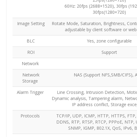
60Hz: 20fps (2688×1520), 30fps (19
30fps(1280×720)
Image Setting
Rotate Mode, Saturation, Brightness, Cont
adjustable by client software or we
BLC
Yes, zone configurable
ROI
Support
Network
Network
NAS (Support NFS,SMB/CIFS),
Storage
Alarm Trigger
Line Crossing, Intrusion Detection, Moti
Dynamic analysis, Tampering alarm, Netwo
IP address conflict, Storage exce
Protocols
TCP/IP, UDP, ICMP, HTTP, HTTPS, FTP
DDNS, RTP, RTSP, RTCP, PPPoE, NTP,
SNMP, IGMP, 802.1X, QoS, IPv6, 