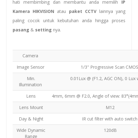
hati membimbing dan membantu anda memilih
IP
Kamera HIKVISION
atau
paket CCTV
lainnya yang
paling cocok untuk kebutuhan anda hingga proses
pasang
&
setting
nya.
Camera
Image Sensor
1/3" Progressive Scan CMO
Min.
0.01Lux @ (F1.2, AGC ON), 0 Lux w
Illumination
Lens
4mm, 6mm @ F2.0, Angle of view: 83°(4mm
Lens Mount
M12
Day & Night
IR cut filter with auto switc
Wide Dynamic
120dB
Range