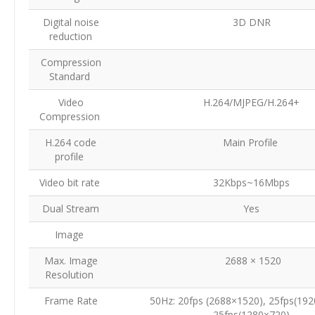
Digital noise
3D DNR
reduction
Compression
Standard
Video
H.264/MJPEG/H.264+
Compression
H.264 code
Main Profile
profile
Video bit rate
32Kbps~16Mbps
Dual Stream
Yes
Image
Max. Image
2688 × 1520
Resolution
Frame Rate
50Hz: 20fps (2688×1520), 25fps(192
25fps(1280×720)