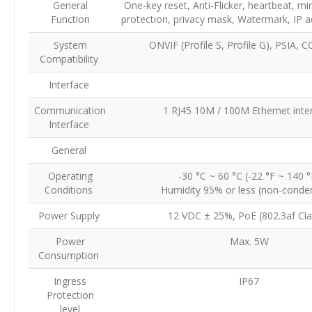
General
One-key reset, Anti-Flicker, heartbeat, mi
Function
protection, privacy mask, Watermark, IP ad
System
ONVIF (Profile S, Profile G), PSIA, C
Compatibility
Interface
Communication
1 RJ45 10M / 100M Ethernet inte
Interface
General
Operating
-30 °C ~ 60 °C (-22 °F ~ 140 °
Conditions
Humidity 95% or less (non-conde
Power Supply
12 VDC ± 25%, PoE (802.3af Cla
Power
Max. 5W
Consumption
Ingress
IP67
Protection
level