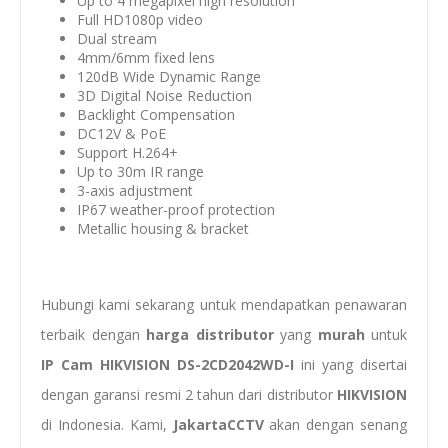
Up to 4 megapixel high resolution
Full HD1080p video
Dual stream
4mm/6mm fixed lens
120dB Wide Dynamic Range
3D Digital Noise Reduction
Backlight Compensation
DC12V & PoE
Support H.264+
Up to 30m IR range
3-axis adjustment
IP67 weather-proof protection
Metallic housing & bracket
Hubungi kami sekarang untuk mendapatkan penawaran
terbaik dengan
harga distributor
yang
murah
untuk
IP Cam HIKVISION DS-2CD2042WD-I
ini yang disertai
dengan garansi resmi 2 tahun dari distributor
HIKVISION
di Indonesia. Kami,
JakartaCCTV
akan dengan senang