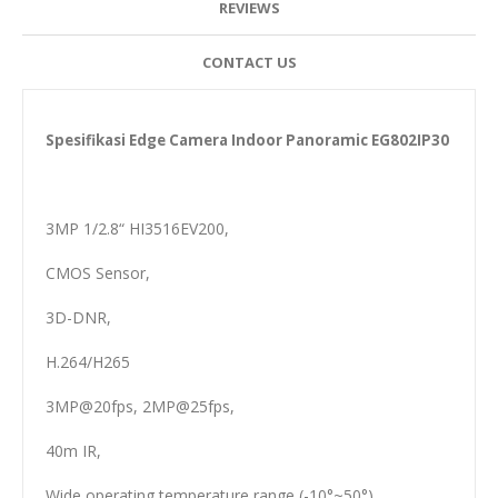
REVIEWS
CONTACT US
Spesifikasi Edge Camera Indoor Panoramic EG802IP30
3MP 1/2.8“ HI3516EV200,
CMOS Sensor,
3D-DNR,
H.264/H265
3MP@20fps,
2MP@25fps,
40m IR,
Wide operating temperature range (-10°~50°),