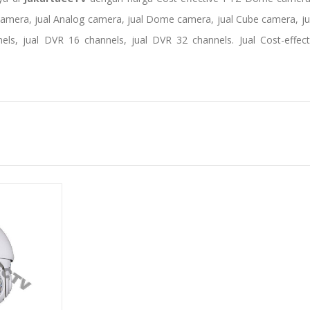
 camera
,
jual Analog camera
,
jual Dome camera
,
jual Cube camera
,
j
nels, jual DVR 16 channels,
jual
D
VR 32 channels
.
Jual
Cost-effe