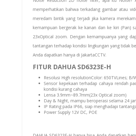
Noise Reduction 2D noise filter, apa itu Noise
memperhatikan bahwa terkadang gambar atau video y
meredam bintik yang terjadi jika kamera merekam 
kemampuan bergerak ke kanan dan ke kiri (Pan) s
23xOptical zoom. Dengan kemampuanya yang dap
tantangan terhadap kondisi lingkungan yang tida
Anda dapatkan hanya di JakartaCCTV.
FITUR DAHUA SD6323E-H
Resolusi High resolutionColor: 650TVLines; 
Sensor kepekaan terhadap cahaya rendah p
kondisi kurang cahaya
Lensa 3.9mm~89.7mm(23x Optical zoom)
Day & Night, mampu beroperasi selama 24 jam
IP Rating pada IP66, siap menghadapi tantanga
Power Supply 12V DC, POE
DAHUA SD6323E-H hanya bisa Anda dapatkan han