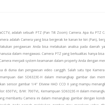
rtaCCTV, adalah sebuah PTZ (Pan Tilt Zoom) Camera. Apa itu PTZ 
era adalah Camera yang bisa bergerak ke kanan ke kiri (Pan), berg
kukan pengawsan Anda bisa melakukan analisa pada daerah yan
usia dalam mengawasi. Camera PTZ yang berkualitas hanya bisa 
PTZ Camera menjadi system keamanan dalam property Anda dengan me
a di dunia dan pengawsan video canggih. Salah satu tipe Kamera
emampuan dari SD6323E-H dalam menangkap gambar dan memberi
kan sensor gambar 1/4" EXview HAD CCD II yang mampu menangka
Color: 650TVL; B/W: 700TVL. Kemampuan SD6323E-H dalam menang
ang membantu Camera ini dalam menangkap gambar dengan kondisi ku