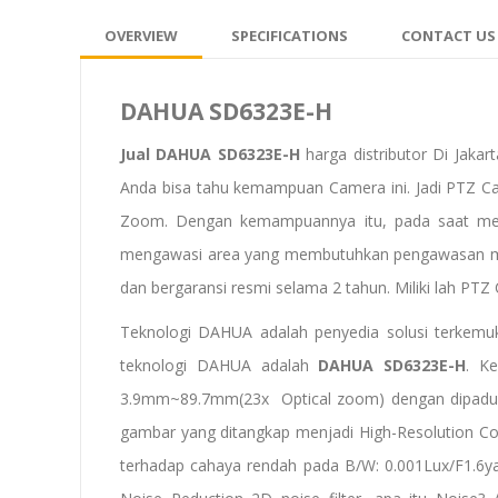
OVERVIEW
SPECIFICATIONS
CONTACT US
DAHUA SD6323E-H
Jual
DAHUA SD6323E-H
harga distributor Di Jaka
Anda bisa tahu kemampuan Camera ini. Jadi PTZ Cam
Zoom. Dengan kemampuannya itu, pada saat mela
mengawasi area yang membutuhkan pengawasan man
dan bergaransi resmi selama 2 tahun. Miliki lah 
Teknologi DAHUA adalah penyedia solusi terkemuk
teknologi DAHUA adalah
DAHUA SD6323E-H
. K
3.9mm~89.7mm(23x Optical zoom) dengan dipadu
gambar yang ditangkap menjadi High-Resolution 
terhadap cahaya rendah pada B/W: 0.001Lux/F1.6y