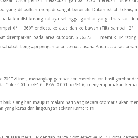
? Apakah Anda pernah melakukan gambar atau merekam video dil
ang dihasilkan menjadi sangat berbintik. Dalam istilah teknis, i
pada kondisi kurang cahaya sehingga gambar yang dihasilkan tidak 
ampai 0° ~ 360° endless, ke atas dan ke bawah (Tilt) sampai -2°
at ditempatkan pada area outdoor, SD6323E-H memiliki IP rati
k bersahabat. Lengkapi pengamanan tempat usaha Anda atau kediama
B/W: 700TVLines, menangkap gambar dan memberikan hasil gambar de
ada Color:0.01Lux/F1.6, B/W: 0.001Lux/F1.6, menyempurnakan k
 baik siang hari maupun malam hari yang secara otomatis akan men
n yang keras dari lingkungan sekitar Kamera ini
ya di
JakartaCCTV
dengan
harga Cost-effective PTZ Dome camer