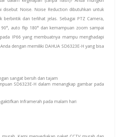
uar dalam kegelapan (tanpa flash)? Anda mungkin
ni disebut Noise. Noise Reduction dibutuhkan untuk
berbintik dan terlihat jelas. Sebagai PTZ Camera,
 ~ 90°, auto flip 180° dan kemampuan zoom sampai
ng pada IP66 yang membuatnya mampu menghadapi
n Anda dengan memiliki DAHUA SD6323E-H yang bisa
ngan sangat bersih dan tajam
emampuan SD6323E-H dalam menangkap gambar pada
gaktifkan Inframerah pada malam hari
a murah
. Kami menyediakan
paket CCTV murah
dan