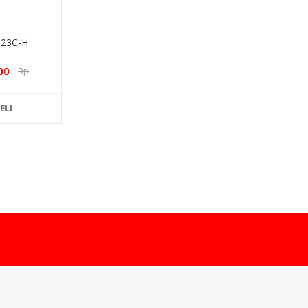
23C-H
00
Rp
00
ELI