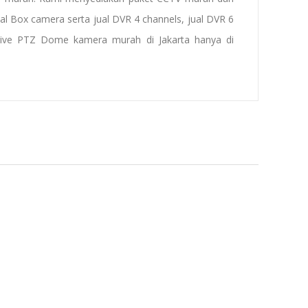
ual Box camera
serta
jual
DVR
4 channels
, jual DVR 6
ctive PTZ Dome
kamera
mura
h
di Jakarta
hanya di