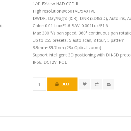
1/4" EXview HAD CCD II
High resolution@650TVL/540TVL
DWDR, Day/Night (ICR), DNR (2D&3D), Auto iris, 
Color: 0.01 Lux/F1.6 B/W: 0.001Lux/F1.6
Max 300 °/s pan speed, 360° continuous pan rotati
Up to 255 presets, 5 auto scan, 8 tour, 5 pattern
3.9mm~89.7mm (23x Optical zoom)
Support intelligent 3D positioning with DH-SD proto
IP66, DC12V, POE