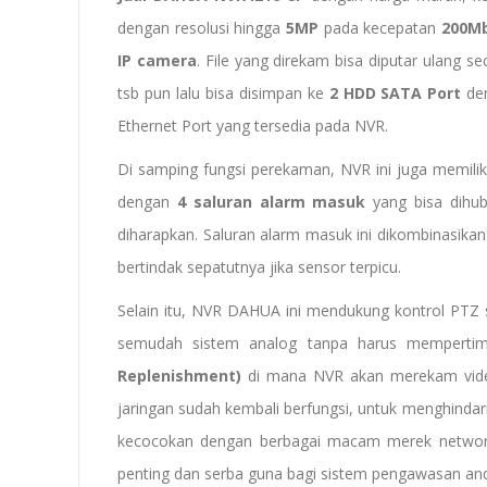
dengan resolusi hingga
5MP
pada kecepatan
200M
IP camera
. File yang direkam bisa diputar ulang s
tsb pun lalu bisa disimpan ke
2 HDD SATA Port
de
Ethernet Port yang tersedia pada NVR.
Di samping fungsi perekaman, NVR ini juga memili
dengan
4 saluran alarm masuk
yang bisa dihub
diharapkan. Saluran alarm masuk ini dikombinasik
bertindak sepatutnya jika sensor terpicu.
Selain itu, NVR DAHUA ini mendukung kontrol PTZ s
semudah sistem analog tanpa harus memperti
Replenishment)
di mana NVR akan merekam video 
jaringan sudah kembali berfungsi, untuk menghindar
kecocokan dengan berbagai macam merek network
penting dan serba guna bagi sistem pengawasan an