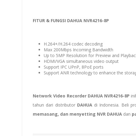
FITUR & FUNGSI DAHUA NVR4216-8P
H.264+/H.264 codec decoding
Max 200Mbps Incoming Bandwidth
Up to 5MP Resolution for Preview and Playbac
HDMI/VGA simultaneous video output
Support IPC UPnP, 8PoE ports
Support ANR technology to enhance the storag
Network Video Recorder DAHUA NVR4216-8P
in
tahun dari distributor
DAHUA
di Indonesia. Beli 
memasang, dan menyetting
NVR DAHUA
dan
p