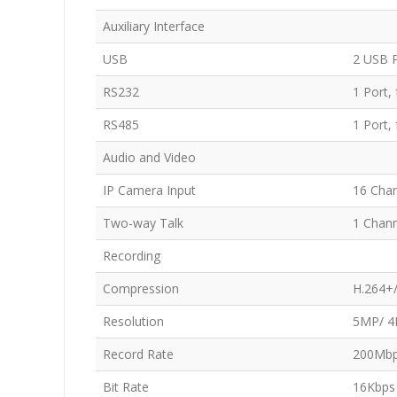
Auxiliary Interface
USB
2 USB P
RS232
1 Port,
RS485
1 Port,
Audio and Video
IP Camera Input
16 Cha
Two-way Talk
1 Chann
Recording
Compression
H.264+
Resolution
5MP/ 4
Record Rate
200Mb
Bit Rate
16Kbps