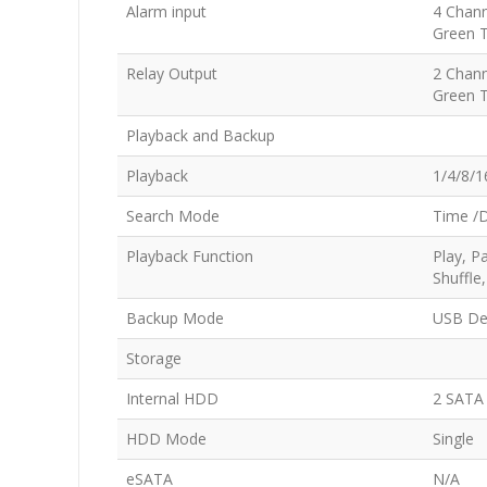
Alarm input
4 Chann
Green T
Relay Output
2 Chan
Green T
Playback and Backup
Playback
1/4/8/1
Search Mode
Time /D
Playback Function
Play, P
Shuffle
Backup Mode
USB De
Storage
Internal HDD
2 SATA 
HDD Mode
Single
eSATA
N/A