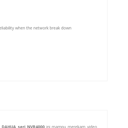
eliability when the network break down
r DAHUA seri NVR4000
ini mampu merekam video