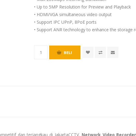
• Up to 5MP Resolution for Preview and Playback
• HDMI/VGA simultaneous video output
• Support IPC UPnP, 8PoE ports
• Support ANR technology to enhance the storage r
mpetitif dan terjangkau di JakartaCCTV.
Network Video Recorde