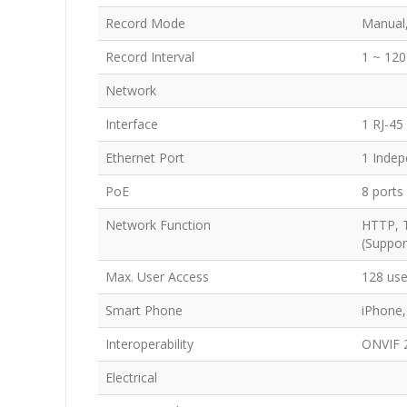
Record Mode
Manual,
Record Interval
1 ~ 120
Network
Interface
1 RJ-45
Ethernet Port
1 Inde
PoE
8 ports
Network Function
HTTP, T
(Suppor
Max. User Access
128 us
Smart Phone
iPhone,
Interoperability
ONVIF 
Electrical