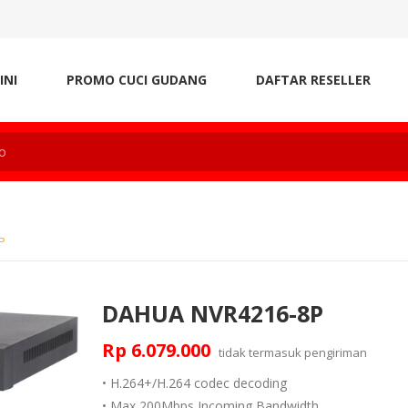
INI
PROMO CUCI GUDANG
DAFTAR RESELLER
P
DAHUA NVR4216-8P
Rp 6.079.000
tidak termasuk
pengiriman
• H.264+/H.264 codec decoding
• Max 200Mbps Incoming Bandwidth