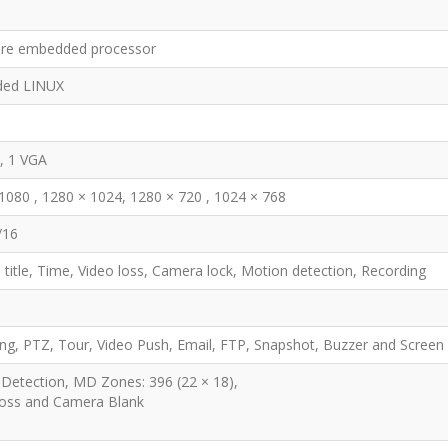
ore embedded processor
ded LINUX
, 1 VGA
1080 , 1280 × 1024, 1280 × 720 , 1024 × 768
/16
title, Time, Video loss, Camera lock, Motion detection, Recording
ng, PTZ, Tour, Video Push, Email, FTP, Snapshot, Buzzer and Screen
Detection, MD Zones: 396 (22 × 18),
Loss and Camera Blank