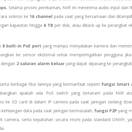
bps.
Selama proses perekaman
,
NVR ini menerima audio input dari
ecara sinkron ke
16 channel
pada saat yang bersamaan dan ditampi
ngan kapasitas hingga
6 TB
per disk, atau diback up ke perangkat e
ki
8 built-in PoE port
yang mampu menyalakan kamera dan menstre
ungkan ke sensor eksternal untuk memperingatkan pengguna jika t
an dengan
2 saluran alarm keluar
yang dapat dipasang ke perangkat 
erta berbagai fitur lainnya yang bermanfaat seperti
fungsi Smart
mbangkan apakah ada PoE switch yang tertanam pada NVR ata
ke SD card di dalam IP camera pada saat jaringan sedang down, 
i kehilangan data pada saat jaringan bermasalah,
fungsi P2P
yang m
 camera, serta kepatuhan secara resmi pada standard ONVIF, y
da.