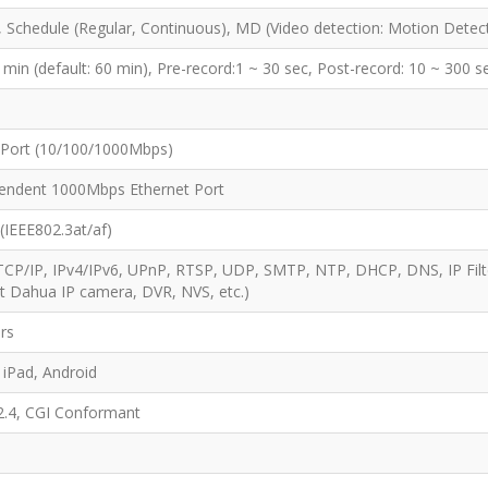
 Schedule (Regular, Continuous), MD (Video detection: Motion Detec
 min (default: 60 min), Pre-record:1 ~ 30 sec, Post-record: 10 ~ 300 
 Port (10/100/1000Mbps)
pendent 1000Mbps Ethernet Port
 (IEEE802.3at/af)
CP/IP, IPv4/IPv6, UPnP, RTSP, UDP, SMTP, NTP, DHCP, DNS, IP Filt
t Dahua IP camera, DVR, NVS, etc.)
ers
 iPad, Android
2.4, CGI Conformant