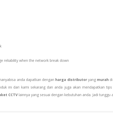
k
e reliability when the network break down
ihanyabisa anda dapatkan dengan
harga
distributor
yang
murah
di
produk ini dari kami sekarang dan anda juga akan mendapatkan ti
aket CCTV
lainnya yang sesuai dengan kebutuhan anda. Jadi tunggu a