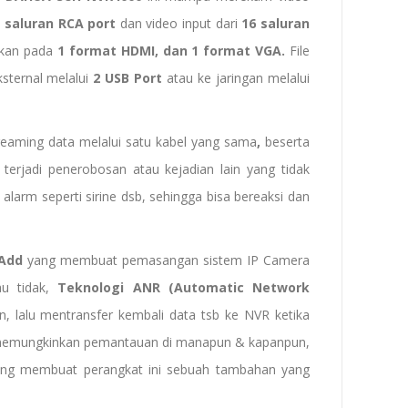
1
saluran RCA port
dan video input dari
16 saluran
lkan pada
1 format HDMI, dan 1 format VGA.
File
ksternal melalui
2 USB Port
atau ke jaringan melalui
aming data melalui satu kabel yang sama
,
beserta
erjadi penerobosan atau kejadian lain yang tidak
alarm seperti sirine dsb, sehingga bisa bereaksi dan
 Add
yang membuat pemasangan sistem IP Camera
u tidak,
Teknologi
ANR (Automatic Network
lalu mentransfer kembali data tsb ke NVR ketika
emungkinkan pemantauan di manapun & kapanpun,
ang membuat perangkat ini sebuah tambahan yang