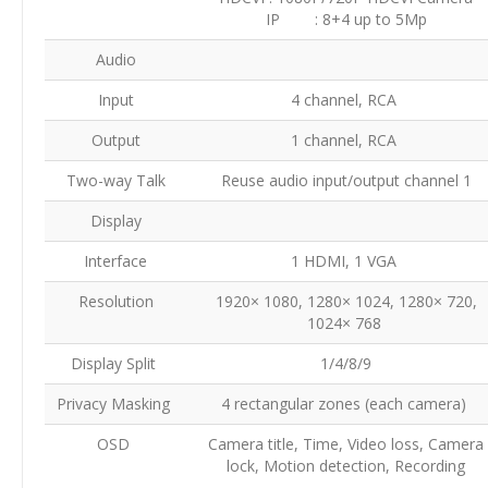
IP : 8+4 up to 5Mp
Audio
Input
4 channel, RCA
Output
1 channel, RCA
Two-way Talk
Reuse audio input/output channel 1
Display
Interface
1 HDMI, 1 VGA
Resolution
1920× 1080, 1280× 1024, 1280× 720,
1024× 768
Display Split
1/4/8/9
Privacy Masking
4 rectangular zones (each camera)
OSD
Camera title, Time, Video loss, Camera
lock, Motion detection, Recording