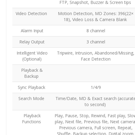
FTP, Snapshot, Buzzer & Screen tips
Video Detection
Motion Detection, MD Zones: 396(22×
18), Video Loss & Camera Blank
Alarm Input
8 channel
Relay Output
3 channel
Intelligent Video
Tripwire, Intrusion, Abandoned/Missing,
(Optional)
Face Detection
Playback &
Backup
Sync Playback
1/4/9
Search Mode
Time/Date, MD & Exact search (accurat
to second)
Playback
Play, Pause, Stop, Rewind, Fast play, Slo
Functions
play, Next file, Previous file, Next camera
Previous camera, Full screen, Repeat,
Shuffle, Backup selection, Digital zoom