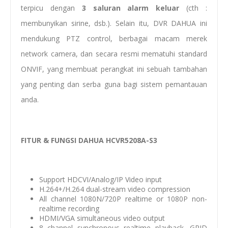
terpicu dengan
3 saluran alarm keluar
(cth :
membunyikan sirine, dsb.). Selain itu, DVR DAHUA ini
mendukung PTZ control, berbagai macam merek
network camera, dan secara resmi mematuhi standard
ONVIF, yang membuat perangkat ini sebuah tambahan
yang penting dan serba guna bagi sistem pemantauan
anda.
FITUR & FUNGSI DAHUA HCVR5208A-S3
Support HDCVI/Analog/IP Video input
H.264+/H.264 dual-stream video compression
All channel 1080N/720P realtime or 1080P non-
realtime recording
HDMI/VGA simultaneous video output
8 channel synchronous realtime playback, GRID