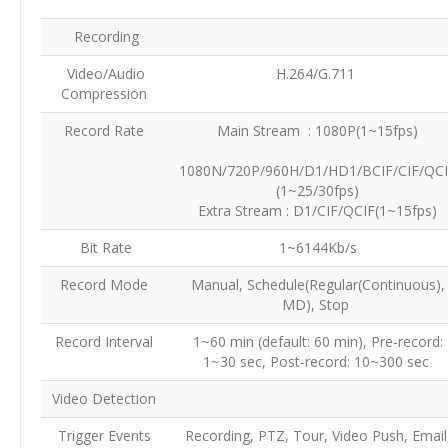
Recording
Video/Audio
H.264/G.711
Compression
Record Rate
Main Stream : 1080P(1~15fps)
1080N/720P/960H/D1/HD1/BCIF/CIF/QC
(1~25/30fps)
Extra Stream : D1/CIF/QCIF(1~15fps)
Bit Rate
1~6144Kb/s
Record Mode
Manual, Schedule(Regular(Continuous),
MD), Stop
Record Interval
1~60 min (default: 60 min), Pre-record:
1~30 sec, Post-record: 10~300 sec
Video Detection
Trigger Events
Recording, PTZ, Tour, Video Push, Email