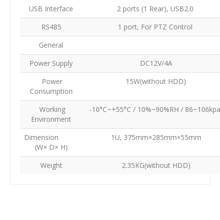
USB Interface
2 ports (1 Rear), USB2.0
RS485
1 port, For PTZ Control
General
Power Supply
DC12V/4A
Power
15W(without HDD)
Consumption
Working
-10°C~+55°C / 10%~90%RH / 86~106kp
Environment
Dimension
1U, 375mm×285mm×55mm
(W× D× H)
Weight
2.35KG(without HDD)