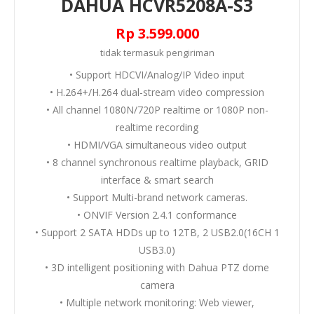
DAHUA HCVR5208A-S3
Rp 3.599.000
tidak termasuk
pengiriman
• Support HDCVI/Analog/IP Video input
• H.264+/H.264 dual-stream video compression
• All channel 1080N/720P realtime or 1080P non-
realtime recording
• HDMI/VGA simultaneous video output
• 8 channel synchronous realtime playback, GRID
interface & smart search
• Support Multi-brand network cameras.
• ONVIF Version 2.4.1 conformance
• Support 2 SATA HDDs up to 12TB, 2 USB2.0(16CH 1
USB3.0)
• 3D intelligent positioning with Dahua PTZ dome
camera
• Multiple network monitoring: Web viewer,