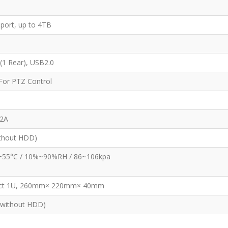
port, up to 4TB
 (1 Rear), USB2.0
 For PTZ Control
/2A
thout HDD)
+55°C / 10%~90%RH / 86~106kpa
ct 1U, 260mm× 220mm× 40mm
(without HDD)