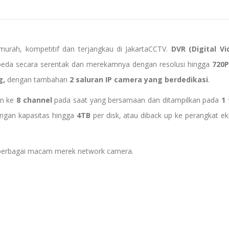
urah, kompetitif dan terjangkau di JakartaCCTV.
DVR (Digital V
beda secara serentak dan merekamnya dengan resolusi hingga
720
g,
dengan tambahan
2 saluran IP camera
yang berdedikasi
.
on ke
8 channel
pada saat yang bersamaan dan ditampilkan pada
1
ngan kapasitas hingga
4TB
per disk, atau diback up ke perangkat ek
 berbagai macam merek network camera.