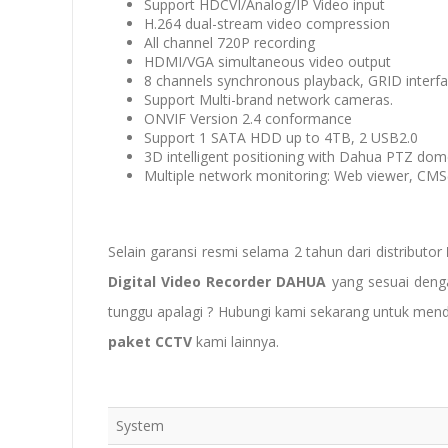
Support HDCVI/Analog/IP Video input
H.264 dual-stream video compression
All channel 720P recording
HDMI/VGA simultaneous video output
8 channels synchronous playback, GRID interf
Support Multi-brand network cameras.
ONVIF Version 2.4 conformance
Support 1 SATA HDD up to 4TB, 2 USB2.0
3D intelligent positioning with Dahua PTZ do
Multiple network monitoring: Web viewer, C
Selain garansi resmi selama 2 tahun dari distributor
Digital Video Recorder DAHUA
yang sesuai den
tunggu apalagi ? Hubungi kami sekarang untuk men
paket CCTV
kami lainnya.
System