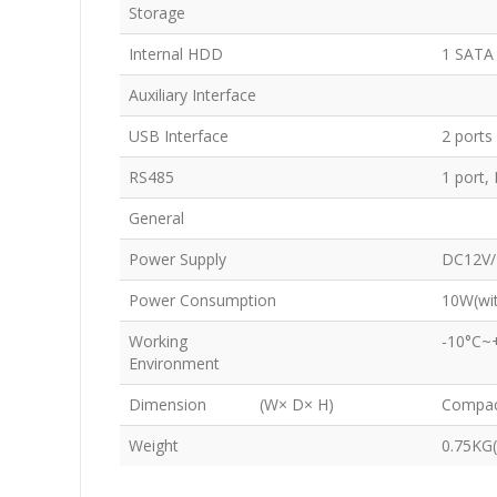
Storage
Internal HDD
1 SATA 
Auxiliary Interface
USB Interface
2 ports
RS485
1 port,
General
Power Supply
DC12V
Power Consumption
10W(wi
Working
-10°C~
Environment
Dimension (W× D× H)
Compa
Weight
0.75KG