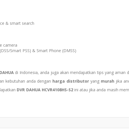
ace & smart search
me camera
MS(DSS/Smart PSS) & Smart Phone (DMSS)
DAHUA
di Indonesia, anda juga akan mendapatkan tips yang aman
gan kebutuhan anda dengan
harga distributor
yang
murah
jika an
dapatkan
DVR DAHUA HCVR4108HS-S2
ini atau jika anda masih memi