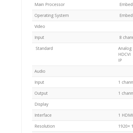
Main Processor
Embedd
Operating System
Embed
Video
Input
8 chan
Standard
Analog
HDCVI 
IP : S
Audio
Input
1 chan
Output
1 chan
Display
Interface
1 HDMI
Resolution
1920× 