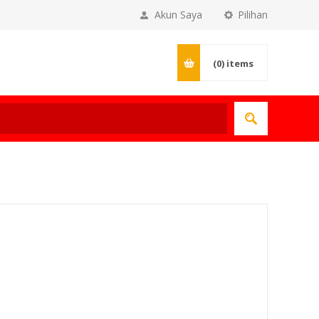
Akun Saya
Pilihan
(0)
items