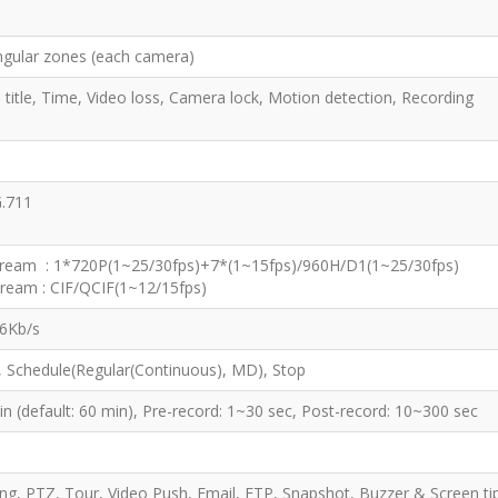
ngular zones (each camera)
title, Time, Video loss, Camera lock, Motion detection, Recording
G.711
tream : 1*720P(1~25/30fps)+7*(1~15fps)/960H/D1(1~25/30fps)
tream : CIF/QCIF(1~12/15fps)
6Kb/s
 Schedule(Regular(Continuous), MD), Stop
n (default: 60 min), Pre-record: 1~30 sec, Post-record: 10~300 sec
ng, PTZ, Tour, Video Push, Email, FTP, Snapshot, Buzzer & Screen t