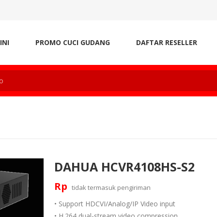
INI
PROMO CUCI GUDANG
DAFTAR RESELLER
DAHUA HCVR4108HS-S2
Rp
tidak termasuk
pengiriman
• Support HDCVI/Analog/IP Video input
• H.264 dual-stream video compression