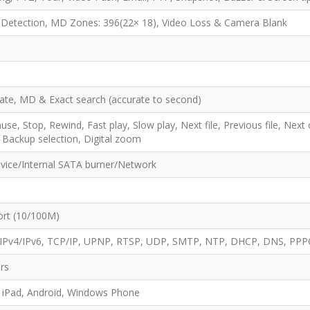
Detection, MD Zones: 396(22× 18), Video Loss & Camera Blank
te, MD & Exact search (accurate to second)
ause, Stop, Rewind, Fast play, Slow play, Next file, Previous file, Nex
, Backup selection, Digital zoom
vice/Internal SATA burner/Network
ort (10/100M)
IPv4/IPv6, TCP/IP, UPNP, RTSP, UDP, SMTP, NTP, DHCP, DNS, PPPO
ers
 iPad, Android, Windows Phone