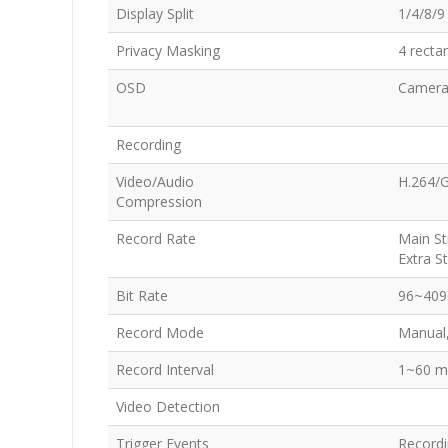
Display Split
1/4/8/9
Privacy Masking
4 recta
OSD
Camera 
Recording
Video/Audio
H.264/
Compression
Record Rate
Main S
Extra S
Bit Rate
96~409
Record Mode
Manual,
Record Interval
1~60 mi
Video Detection
Trigger Events
Recordi