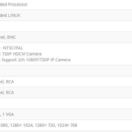
ed Processor
ded LINUX
nel, BNC
 : NTSC/PAL
: 720P HDCVI Camera
upport 2ch 1080P/720P IP Camera
nel, RCA
nel, RCA
, 1 VGA
1080, 1280× 1024, 1280× 720, 1024× 768