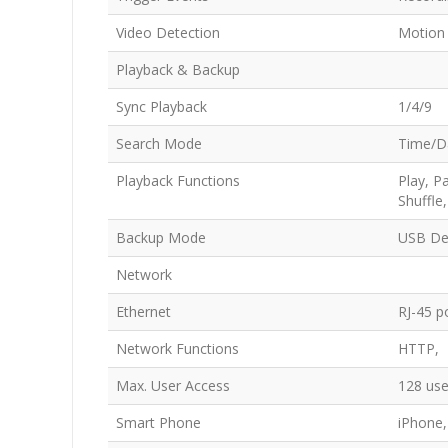
Video Detection
Motion 
Playback & Backup
Sync Playback
1/4/9
Search Mode
Time/Da
Playback Functions
Play, P
Shuffle
Backup Mode
USB De
Network
Ethernet
RJ-45 p
Network Functions
HTTP, 
Max. User Access
128 us
Smart Phone
iPhone,