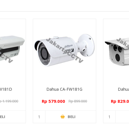
FW181D
Dahua CA-FW181G
Dahu
Rp 579.000
Rp 829.
p 1.199.000
Rp 899.000
ELI
BELI