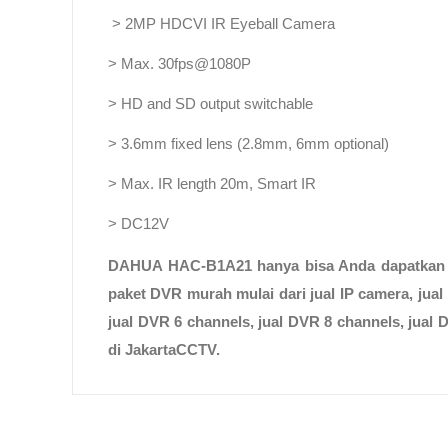
> 2MP HDCVI IR Eyeball Camera
> Max. 30fps@1080P
> HD and SD output switchable
> 3.6mm fixed lens (2.8mm, 6mm optional)
> Max. IR length 20m, Smart IR
> DC12V
DAHUA HAC-B1A21 hanya bisa Anda dapatkan
paket DVR murah
mulai dari
jual IP camera
,
jual
jual DVR 6 channels, jual
DVR
8 channels
,
jual 
di JakartaCCTV.