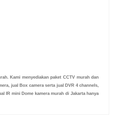
urah
. Kami menyediakan
paket CCTV murah
dan
mera
,
jual Box camera
serta
jual
DVR
4 channels
,
ual
IR mini Dome
kamera
murah di Jakarta
hanya