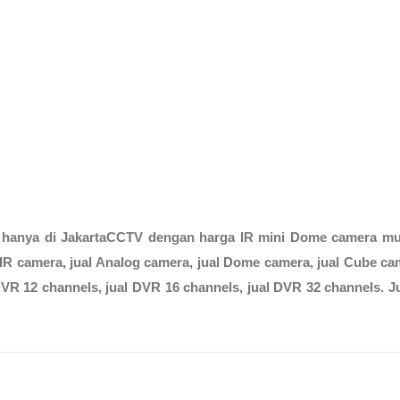
 hanya di
JakartaCCTV
dengan
harga IR mini Dome camera m
 IR camera
,
jual Analog camera
,
jual Dome camera
,
jual Cube ca
DVR 12 channels, jual DVR 16 channels,
jual
D
VR 32 channels
.
J