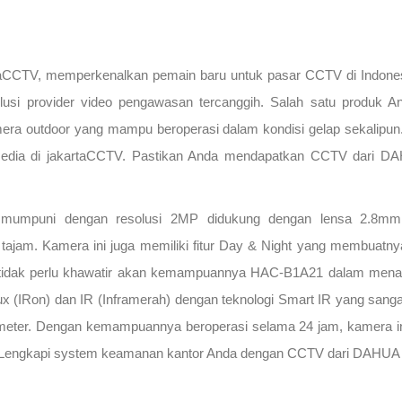
aCCTV, memperkenalkan pemain baru untuk pasar CCTV di Indone
solusi provider video pengawasan tercanggih. Salah satu produk
 outdoor yang mampu beroperasi dalam kondisi gelap sekalipun.
 tersedia di jakartaCCTV. Pastikan Anda mendapatkan CCTV dari
mumpuni dengan resolusi 2MP didukung dengan lensa 2.8m
tajam. Kamera ini juga memiliki fitur Day & Night yang membuatny
 tidak perlu khawatir akan kemampuannya HAC-B1A21 dalam mena
x (IRon) dan IR (Inframerah) dengan teknologi Smart IR yang san
eter. Dengan kemampuannya beroperasi selama 24 jam, kamera ini
Lengkapi system keamanan kantor Anda dengan CCTV dari DAHUA y