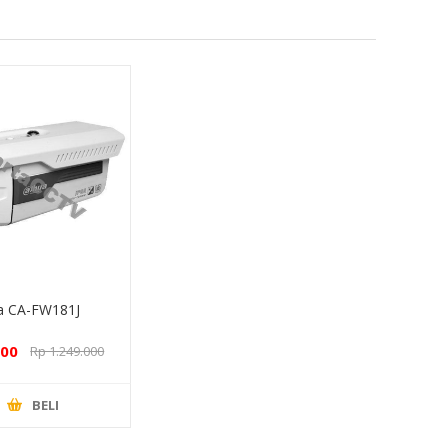
a CA-FW181J
000
Rp 1.249.000
BELI