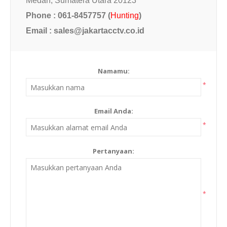
Medan, Sumatera Utara
20123
Phone : 061-8457757 (
Hunting
)
Email : sales@jakartacctv.co.id
Namamu:
*
Email Anda:
*
Pertanyaan:
*