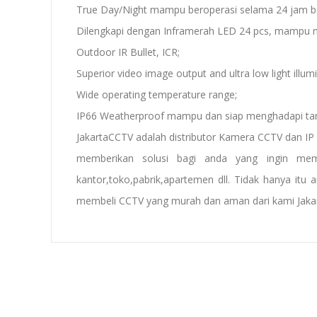
True Day/Night mampu beroperasi selama 24 jam ba
Dilengkapi dengan Inframerah LED 24 pcs, mampu
Outdoor IR Bullet, ICR;
Superior video image output and ultra low light illumi
Wide operating temperature range;
IP66 Weatherproof mampu dan siap menghadapi tanta
JakartaCCTV adalah distributor Kamera CCTV dan IP
memberikan solusi bagi anda yang ingin m
kantor,toko,pabrik,apartemen dll. Tidak hanya it
membeli CCTV yang murah dan aman dari kami Jaka