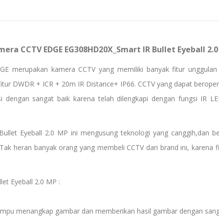
era CCTV EDGE EG308HD20X_Smart IR Bullet Eyeball 2.
GE merupakan kamera CCTV yang memiliki banyak fitur unggulan 
fitur DWDR + ICR + 20m IR Distance+ IP66. CCTV yang dapat berope
 dengan sangat baik karena telah dilengkapi dengan fungsi IR 
t Eyeball 2.0 MP ini mengusung teknologi yang canggih,dan berba
k heran banyak orang yang membeli CCTV dari brand ini, karena fi
t Eyeball 2.0 MP :
mampu menangkap gambar dan memberikan hasil gambar dengan sanga