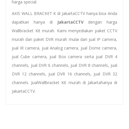
harga special.
AXIS WALL BRACKET K di JakartaCCTV hanya bisa Anda
dapatkan hanya di
JakartaCCTV
dengan
harga
Wallbracket Kit murah
. Kami menyediakan
paket CCTV
murah
dan
paket DVR murah
mulai dari
jual IP camera
,
jual IR camera
,
jual Analog camera
,
jual Dome camera
,
jual Cube camera
,
jual Box camera
serta
jual
DVR
4
channels
, jual DVR 6 channels, jual DVR
8 channels
, jual
DVR 12 channels, jual DVR 16 channels,
jual
D
VR 32
channels
.
Jual
Wallbracket Kit
murah di Jakarta
hanya di
JakartaCCTV.